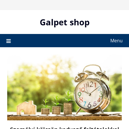
Skip
to
content
Galpet shop
Menu