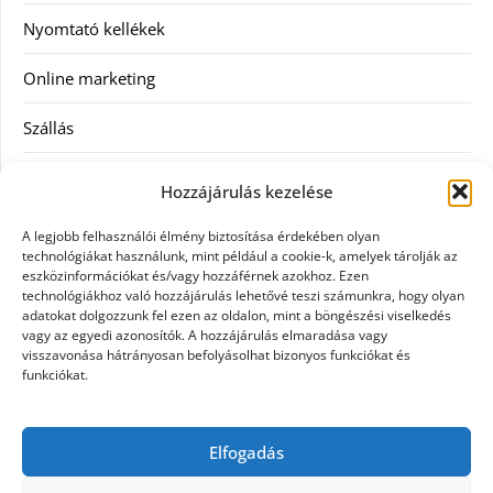
Nyomtató kellékek
Online marketing
Szállás
Szauna
Hozzájárulás kezelése
Szellőztető
A legjobb felhasználói élmény biztosítása érdekében olyan
technológiákat használunk, mint például a cookie-k, amelyek tárolják az
Szolgáltatás
eszközinformációkat és/vagy hozzáférnek azokhoz. Ezen
technológiákhoz való hozzájárulás lehetővé teszi számunkra, hogy olyan
adatokat dolgozzunk fel ezen az oldalon, mint a böngészési viselkedés
Táskák
vagy az egyedi azonosítók. A hozzájárulás elmaradása vagy
visszavonása hátrányosan befolyásolhat bizonyos funkciókat és
Utazás
funkciókat.
Vásárlás
Elfogadás
Webáruházak