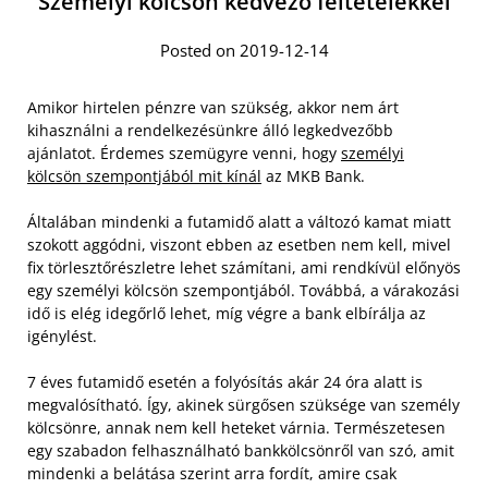
Személyi kölcsön kedvező feltételekkel
Posted on 2019-12-14
Amikor hirtelen pénzre van szükség, akkor nem árt
kihasználni a rendelkezésünkre álló legkedvezőbb
ajánlatot. Érdemes szemügyre venni, hogy
személyi
kölcsön szempontjából mit kínál
az MKB Bank.
Általában mindenki a futamidő alatt a változó kamat miatt
szokott aggódni, viszont ebben az esetben nem kell, mivel
fix törlesztőrészletre lehet számítani, ami rendkívül előnyös
egy személyi kölcsön szempontjából. Továbbá, a várakozási
idő is elég idegőrlő lehet, míg végre a bank elbírálja az
igénylést.
7 éves futamidő esetén a folyósítás akár 24 óra alatt is
megvalósítható. Így, akinek sürgősen szüksége van személy
kölcsönre, annak nem kell heteket várnia. Természetesen
egy szabadon felhasználható bankkölcsönről van szó, amit
mindenki a belátása szerint arra fordít, amire csak