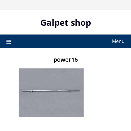
Skip
to
content
Galpet shop
Menu
power16