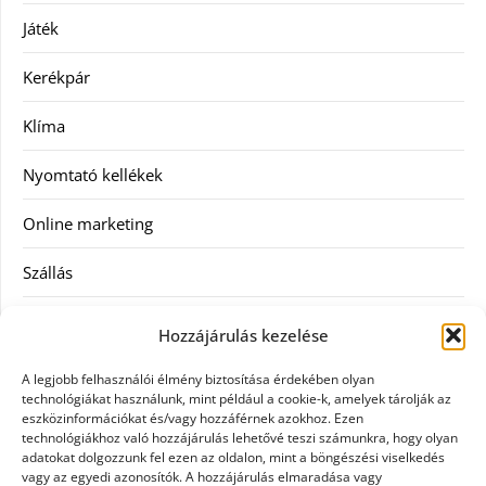
Játék
Kerékpár
Klíma
Nyomtató kellékek
Online marketing
Szállás
Szauna
Hozzájárulás kezelése
Szellőztető
A legjobb felhasználói élmény biztosítása érdekében olyan
technológiákat használunk, mint például a cookie-k, amelyek tárolják az
Szolgáltatás
eszközinformációkat és/vagy hozzáférnek azokhoz. Ezen
technológiákhoz való hozzájárulás lehetővé teszi számunkra, hogy olyan
adatokat dolgozzunk fel ezen az oldalon, mint a böngészési viselkedés
Táskák
vagy az egyedi azonosítók. A hozzájárulás elmaradása vagy