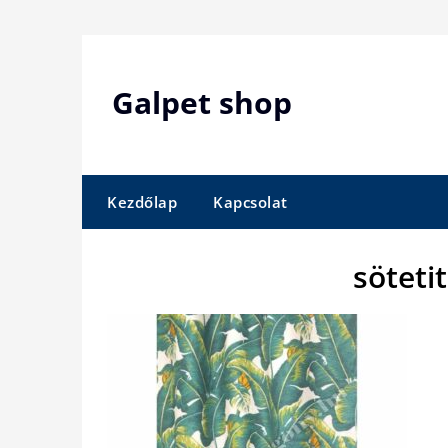
Skip
to
content
Galpet shop
Kezdőlap
Kapcsolat
söteti