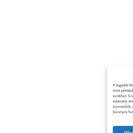
A legjobb f
mint példáu
azokhoz. Ez
adatokat dol
azonosítók.
bizonyos fun
Elfo