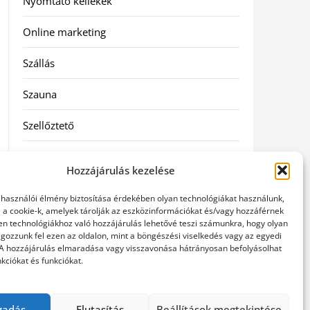
Nyomtató kellékek
Online marketing
Szállás
Szauna
Szellőztető
Szolgáltatás
Hozzájárulás kezelése
Táskák
elhasználói élmény biztosítása érdekében olyan technológiákat használunk,
l a cookie-k, amelyek tárolják az eszközinformációkat és/vagy hozzáférnek
Utazás
en technológiákhoz való hozzájárulás lehetővé teszi számunkra, hogy olyan
gozzunk fel ezen az oldalon, mint a böngészési viselkedés vagy az egyedi
 A hozzájárulás elmaradása vagy visszavonása hátrányosan befolyásolhat
Vásárlás
kciókat és funkciókat.
Webáruházak
gadás
Elutasítás
Beállítások megtekintése