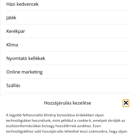
Házi kedvencek
Játék
Kerékpár
Klíma
Nyomtató kellékek
Online marketing
Szállás
Szauna
Hozzájárulás kezelése
Szellőztető
A legjobb felhasználói élmény biztosítása érdekében olyan
technológiákat használunk, mint például a cookie-k, amelyek tárolják az
Szolgáltatás
eszközinformációkat és/vagy hozzáférnek azokhoz. Ezen
technológiákhoz való hozzájárulás lehetővé teszi számunkra, hogy olyan