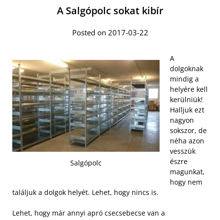
A Salgópolc sokat kibír
Posted on 2017-03-22
A
dolgoknak
mindig a
helyére kell
kerülniük!
Halljuk ezt
nagyon
sokszor, de
néha azon
vesszük
észre
Salgópolc
magunkat,
hogy nem
találjuk a dolgok helyét. Lehet, hogy nincs is.
Lehet, hogy már annyi apró csecsebecse van a