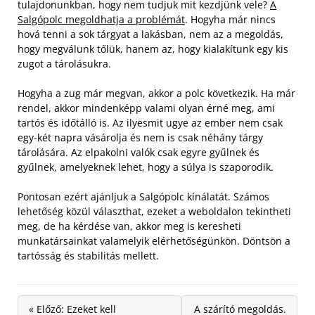
tulajdonunkban, hogy nem tudjuk mit kezdjünk vele?
A
Salgópolc megoldhatja a problémát
. Hogyha már nincs
hová tenni a sok tárgyat a lakásban, nem az a megoldás,
hogy megválunk tőlük, hanem az, hogy kialakítunk egy kis
zugot a tárolásukra.
Hogyha a zug már megvan, akkor a polc következik. Ha már
rendel, akkor mindenképp valami olyan érné meg, ami
tartós és időtálló is. Az ilyesmit ugye az ember nem csak
egy-két napra vásárolja és nem is csak néhány tárgy
tárolására. Az elpakolni valók csak egyre gyűlnek és
gyűlnek, amelyeknek lehet, hogy a súlya is szaporodik.
Pontosan ezért ajánljuk a Salgópolc kínálatát. Számos
lehetőség közül választhat, ezeket a weboldalon tekintheti
meg, de ha kérdése van, akkor meg is keresheti
munkatársainkat valamelyik elérhetőségünkön. Döntsön a
tartósság és stabilitás mellett.
« Előző: Ezeket kell
A szárító megoldás.