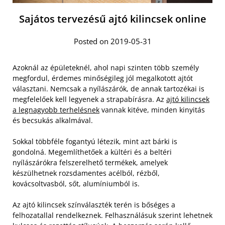
Sajátos tervezésű ajtó kilincsek online
Posted on 2019-05-31
Azoknál az épületeknél, ahol napi szinten több személy
megfordul, érdemes minőségileg jól megalkotott ajtót
választani. Nemcsak a nyílászárók, de annak tartozékai is
megfelelőek kell legyenek a strapabírásra. Az
ajtó kilincsek
a legnagyobb terhelésnek
vannak kitéve, minden kinyitás
és becsukás alkalmával.
Sokkal többféle fogantyú létezik, mint azt bárki is
gondolná. Megemlíthetőek a kültéri és a beltéri
nyílászárókra felszerelhető termékek, amelyek
készülhetnek rozsdamentes acélból, rézből,
kovácsoltvasból, sőt, alumíniumból is.
Az ajtó kilincsek színválaszték terén is bőséges a
felhozatallal rendelkeznek. Felhasználásuk szerint lehetnek