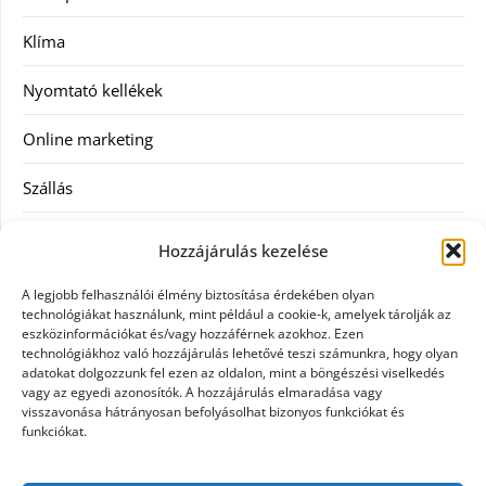
Klíma
Nyomtató kellékek
Online marketing
Szállás
Szauna
Hozzájárulás kezelése
Szellőztető
A legjobb felhasználói élmény biztosítása érdekében olyan
technológiákat használunk, mint például a cookie-k, amelyek tárolják az
Szolgáltatás
eszközinformációkat és/vagy hozzáférnek azokhoz. Ezen
technológiákhoz való hozzájárulás lehetővé teszi számunkra, hogy olyan
adatokat dolgozzunk fel ezen az oldalon, mint a böngészési viselkedés
Táskák
vagy az egyedi azonosítók. A hozzájárulás elmaradása vagy
visszavonása hátrányosan befolyásolhat bizonyos funkciókat és
Utazás
funkciókat.
Vásárlás