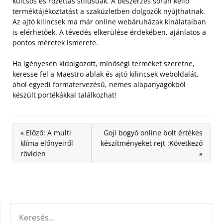
kulcsos és rozettás stílusúak. A beszerzés során kellő
terméktájékoztatást a szaküzletben dolgozók nyújthatnak.
Az ajtó kilincsek ma már online webáruházak kínálataiban
is elérhetőek. A tévedés elkerülése érdekében, ajánlatos a
pontos méretek ismerete.
Ha igényesen kidolgozott, minőségi terméket szeretne,
keresse fel a Maestro ablak és ajtó kilincsek weboldalát,
ahol egyedi formatervezésű, nemes alapanyagokból
készült portékákkal találkozhat!
« Előző: A multi
Goji bogyó online bolt értékes
klíma előnyeiről
készítményeket rejt :Következő
röviden
»
KERESÉS: