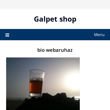
Skip
to
content
Galpet shop
Menu
bio webaruhaz