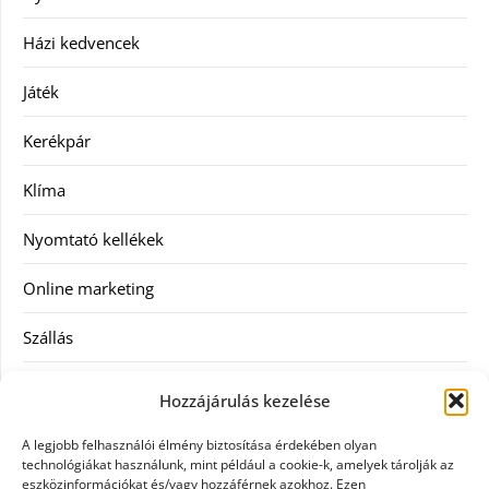
Házi kedvencek
Játék
Kerékpár
Klíma
Nyomtató kellékek
Online marketing
Szállás
Szauna
Hozzájárulás kezelése
Szellőztető
A legjobb felhasználói élmény biztosítása érdekében olyan
technológiákat használunk, mint például a cookie-k, amelyek tárolják az
Szolgáltatás
eszközinformációkat és/vagy hozzáférnek azokhoz. Ezen