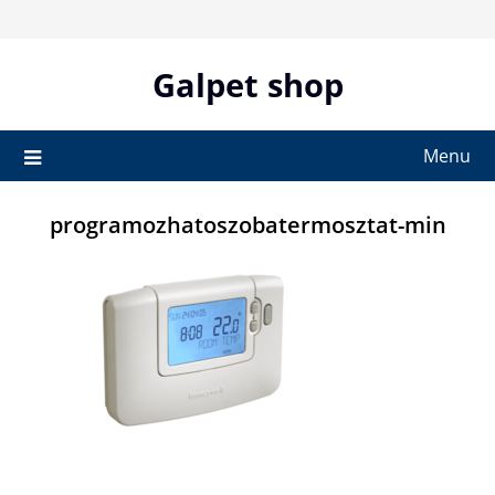
Skip
to
content
Galpet shop
Menu
programozhatoszobatermosztat-min