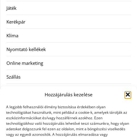
Játék
Kerékpár
Klíma
Nyomtató kellékek
Online marketing
Szállás
Szauna
Hozzájárulás kezelése
Szellőztető
A legjobb felhasználói élmény biztosítása érdekében olyan
technológiákat használunk, mint például a cookie-k, amelyek tárolják az
Szolgáltatás
eszközinformációkat és/vagy hozzáférnek azokhoz. Ezen
technológiákhoz való hozzájárulás lehetővé teszi számunkra, hogy olyan
adatokat dolgozzunk fel ezen az oldalon, mint a böngészési viselkedés
Táskák
vagy az egyedi azonosítók. A hozzájárulás elmaradása vagy