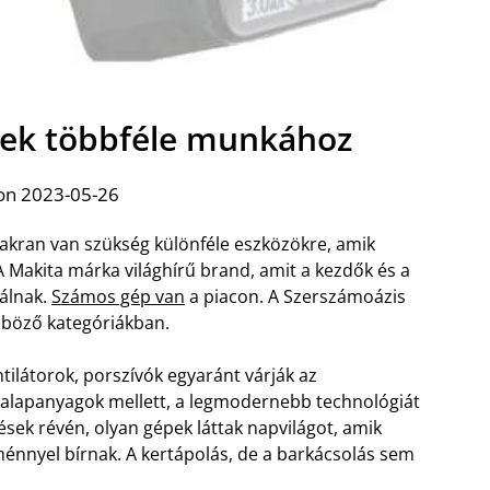
épek többféle munkához
on 2023-05-26
akran van szükség különféle eszközökre, amik
 Makita márka világhírű brand, amit a kezdők és a
álnak.
Számos gép van
a piacon. A Szerszámoázis
nböző kategóriákban.
tilátorok, porszívók egyaránt várják az
 alapanyagok mellett, a legmodernebb technológiát
ések révén, olyan gépek láttak napvilágot, amik
énnyel bírnak. A kertápolás, de a barkácsolás sem