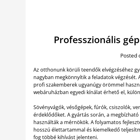
Professzionális g
Posted 
Az otthonunk körüli teendők elvégzéséhez gy
nagyban megkönnyítik a feladatok végzését. A
profi szakemberek ugyanúgy örömmel haszn
webáruházban egyedi kínálat érhető el, külö
Sövényvágók, vésőgépek, fúrók, csiszolók, ven
érdeklődőket. A gyártás során, a megbízható
használták a mérnökök. A folyamatos fejleszt
hosszú élettartammal és kiemelkedő teljesítm
fog többé kihívást jelenteni.