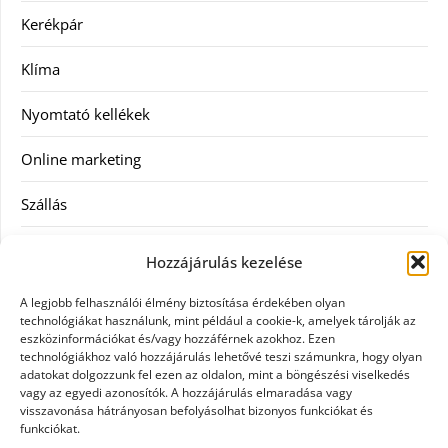
Kerékpár
Klíma
Nyomtató kellékek
Online marketing
Szállás
Szauna
Hozzájárulás kezelése
Szellőztető
A legjobb felhasználói élmény biztosítása érdekében olyan
technológiákat használunk, mint például a cookie-k, amelyek tárolják az
Szolgáltatás
eszközinformációkat és/vagy hozzáférnek azokhoz. Ezen
technológiákhoz való hozzájárulás lehetővé teszi számunkra, hogy olyan
adatokat dolgozzunk fel ezen az oldalon, mint a böngészési viselkedés
Táskák
vagy az egyedi azonosítók. A hozzájárulás elmaradása vagy
visszavonása hátrányosan befolyásolhat bizonyos funkciókat és
Utazás
funkciókat.