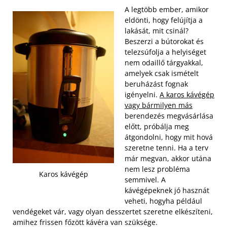
A legtöbb ember, amikor
eldönti, hogy felújítja a
lakását, mit csinál?
Beszerzi a bútorokat és
telezsúfolja a helyiséget
nem odaillő tárgyakkal,
amelyek csak ismételt
beruházást fognak
igényelni.
A karos kávégép
vagy bármilyen más
berendezés megvásárlása
előtt, próbálja meg
átgondolni, hogy mit hová
szeretne tenni. Ha a terv
már megvan, akkor utána
nem lesz probléma
Karos kávégép
semmivel. A
kávégépeknek jó hasznát
veheti, hogyha például
vendégeket vár, vagy olyan desszertet szeretne elkészíteni,
amihez frissen főzött kávéra van szüksége.