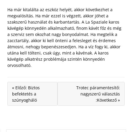
Ha már kitalálta az eszköz helyét, akkor következhet a
megvalósítás. Ha már ezzel is végzett, akkor jöhet a
szakszerű használat és karbantartás. A La Spaziale karos
kávégép könnyedén alkalmazható, finom kávét főz és még
a szerviz sem okozhat nagy bonyodalmat. Ha megtelik a
zacctartály, akkor ki kell önteni a felesleget és érdemes
átmosni, nehogy bepenészesedjen. Ha a víz fogy ki, akkor
utána kell tölteni, csak úgy, mint a kávénak. A karos
kávégép alkatrész problémája szintén könnyedén
orvosolható.
« Előző: Biztos
Trotec páramentesítő:
befektetés a
nagyszerű választás
szúnyogháló
:Következő »