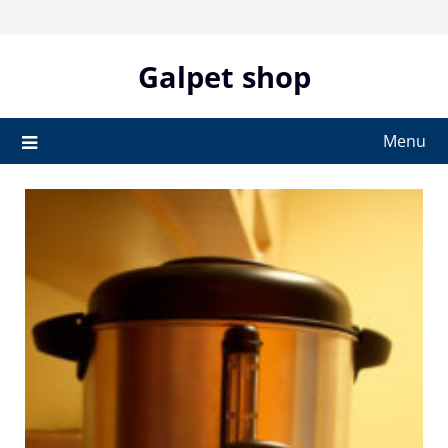
Skip
to
content
Galpet shop
Menu