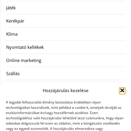
Játék
Kerékpár
Klíma
Nyomtató kellékek
Online marketing
Szállás
Szauna
Hozzájárulás kezelése
Szellőztető
A legjobb felhasználói élmény biztosítása érdekében olyan
technológiákat használunk, mint például a cookie-k, amelyek tárolják az
Szolgáltatás
eszközinformációkat és/vagy hozzáférnek azokhoz. Ezen
technológiákhoz való hozzájárulás lehetővé teszi számunkra, hogy olyan
adatokat dolgozzunk fel ezen az oldalon, mint a böngészési viselkedés
Táskák
vagy az egyedi azonosítók. A hozzájárulás elmaradása vagy