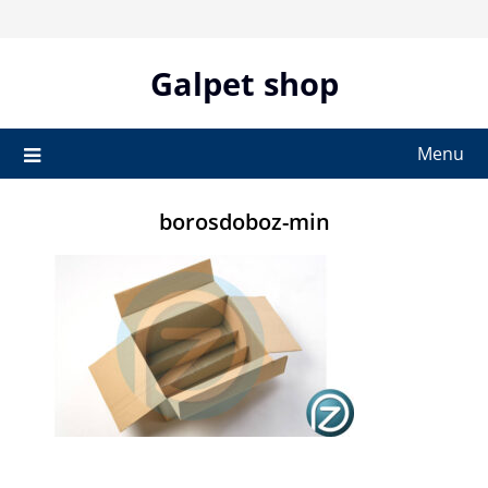
Skip
to
content
Galpet shop
Menu
borosdoboz-min