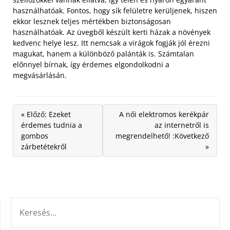
használhatóak. Fontos, hogy sík felületre kerüljenek, hiszen
ekkor lesznek teljes mértékben biztonságosan
használhatóak. Az üvegből készült kerti házak a növények
kedvenc helye lesz. Itt nemcsak a virágok fogják jól érezni
magukat, hanem a különböző palánták is. Számtalan
előnnyel bírnak, így érdemes elgondolkodni a
megvásárlásán.
« Előző: Ezeket
A női elektromos kerékpár
érdemes tudnia a
az internetről is
gombos
megrendelhető! :Következő
zárbetétekről
»
KERESÉS: