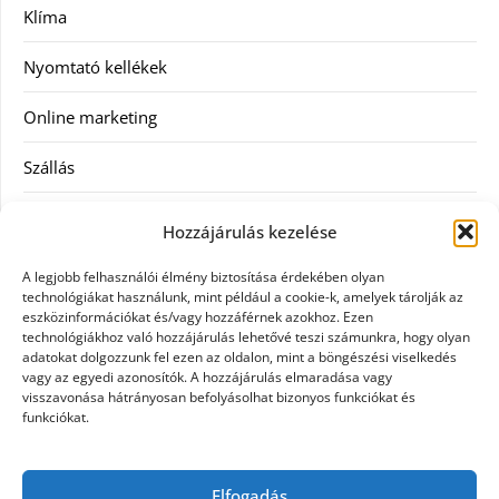
Klíma
Nyomtató kellékek
Online marketing
Szállás
Szauna
Hozzájárulás kezelése
Szellőztető
A legjobb felhasználói élmény biztosítása érdekében olyan
technológiákat használunk, mint például a cookie-k, amelyek tárolják az
Szolgáltatás
eszközinformációkat és/vagy hozzáférnek azokhoz. Ezen
technológiákhoz való hozzájárulás lehetővé teszi számunkra, hogy olyan
adatokat dolgozzunk fel ezen az oldalon, mint a böngészési viselkedés
Táskák
vagy az egyedi azonosítók. A hozzájárulás elmaradása vagy
visszavonása hátrányosan befolyásolhat bizonyos funkciókat és
Utazás
funkciókat.
Vásárlás
Elfogadás