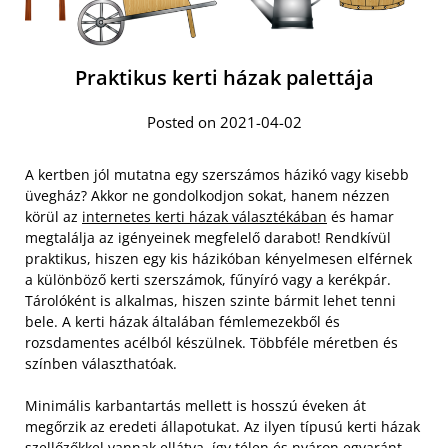
Praktikus kerti házak palettája
Posted on 2021-04-02
A kertben jól mutatna egy szerszámos házikó vagy kisebb
üvegház? Akkor ne gondolkodjon sokat, hanem nézzen
körül az
internetes kerti házak választékában
és hamar
megtalálja az igényeinek megfelelő darabot! Rendkívül
praktikus, hiszen egy kis házikóban kényelmesen elférnek
a különböző kerti szerszámok, fűnyíró vagy a kerékpár.
Tárolóként is alkalmas, hiszen szinte bármit lehet tenni
bele. A kerti házak általában fémlemezekből és
rozsdamentes acélból készülnek. Többféle méretben és
színben választhatóak.
Minimális karbantartás mellett is hosszú éveken át
megőrzik az eredeti állapotukat. Az ilyen típusú kerti házak
szellőzőkkel vannak ellátva, így télen és nyáron egyaránt