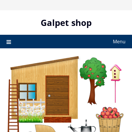
Skip
to
content
Galpet shop
Menu