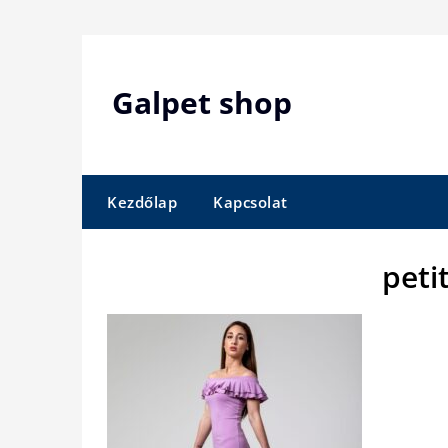
Skip
to
content
Galpet shop
Kezdőlap
Kapcsolat
peti