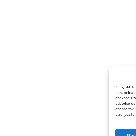
A legjobb f
mint példáu
azokhoz. Ez
adatokat dol
azonosítók.
bizonyos fun
Elfo