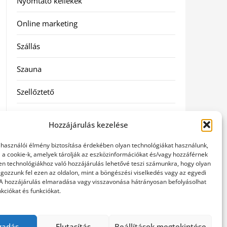
Nyomtató kellékek
Online marketing
Szállás
Szauna
Szellőztető
Szolgáltatás
Hozzájárulás kezelése
Táskák
elhasználói élmény biztosítása érdekében olyan technológiákat használunk,
l a cookie-k, amelyek tárolják az eszközinformációkat és/vagy hozzáférnek
Utazás
en technológiákhoz való hozzájárulás lehetővé teszi számunkra, hogy olyan
gozzunk fel ezen az oldalon, mint a böngészési viselkedés vagy az egyedi
 A hozzájárulás elmaradása vagy visszavonása hátrányosan befolyásolhat
Vásárlás
kciókat és funkciókat.
Webáruházak
gadás
Elutasítás
Beállítások megtekintése