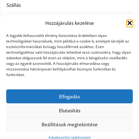
Szállás
Szauna
Hozzájárulás kezelése
Szellőztető
A legjobb felhasználói élmény biztosítása érdekében olyan
technológiákat használunk, mint például a cookie-k, amelyek tárolják az
Szolgáltatás
eszközinformációkat és/vagy hozzáférnek azokhoz. Ezen
technológiákhoz való hozzájárulás lehetővé teszi számunkra, hogy olyan
adatokat dolgozzunk fel ezen az oldalon, mint a böngészési viselkedés
Táskák
vagy az egyedi azonosítók. A hozzájárulás elmaradása vagy
visszavonása hátrányosan befolyásolhat bizonyos funkciókat és
Utazás
funkciókat.
Vásárlás
Elfogadás
Webáruházak
Elutasítás
Beállítások megtekintése
©2026 Galpet shop
| Design:
Newspaperly
WordPress Theme
Adatkezelési tájékoztató