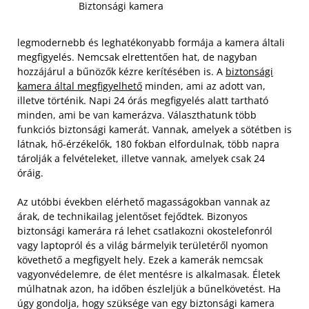
Biztonsági kamera
legmodernebb és leghatékonyabb formája a kamera általi
megfigyelés. Nemcsak elrettentően hat, de nagyban
hozzájárul a bűnözők kézre kerítésében is. A
biztonsági
kamera által megfigyelhető
minden, ami az adott van,
illetve történik. Napi 24 órás megfigyelés alatt tartható
minden, ami be van kamerázva. Választhatunk több
funkciós biztonsági kamerát. Vannak, amelyek a sötétben is
látnak, hő-érzékelők, 180 fokban elfordulnak, több napra
tárolják a felvételeket, illetve vannak, amelyek csak 24
óráig.
Az utóbbi években elérhető magasságokban vannak az
árak, de technikailag jelentőset fejődtek. Bizonyos
biztonsági kamerára rá lehet csatlakozni okostelefonról
vagy laptopról és a világ bármelyik területéről nyomon
követhető a megfigyelt hely. Ezek a kamerák nemcsak
vagyonvédelemre, de élet mentésre is alkalmasak. Életek
múlhatnak azon, ha időben észleljük a bűnelkövetést. Ha
úgy gondolja, hogy szüksége van egy biztonsági kamera