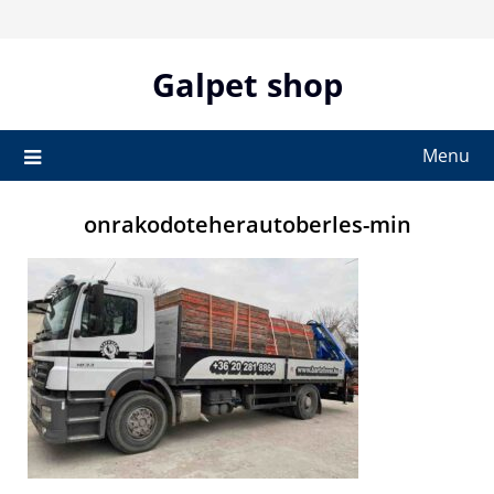
Skip
to
content
Galpet shop
Menu
onrakodoteherautoberles-min