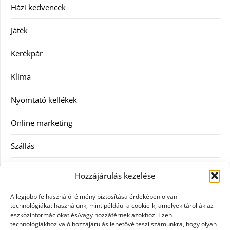
Házi kedvencek
Játék
Kerékpár
Klíma
Nyomtató kellékek
Online marketing
Szállás
Szauna
Hozzájárulás kezelése
Szellőztető
A legjobb felhasználói élmény biztosítása érdekében olyan
technológiákat használunk, mint például a cookie-k, amelyek tárolják az
Szolgáltatás
eszközinformációkat és/vagy hozzáférnek azokhoz. Ezen
technológiákhoz való hozzájárulás lehetővé teszi számunkra, hogy olyan