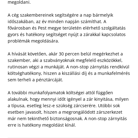
megoldani.
A cég szakembereinek segítségére a nap bármelyik
időszakában, az év minden napján számíthat. A
fővárosban és Pest megye területén elérhető szolgáltatás
gyors és hatékony segítséget nyújt a zárakkal kapcsolatos
problémák megoldására.
A hívását követően, akár 30 percen belül megérkezhet a
szakember, aki a szabványoknak megfelelő eszközökkel,
rutinosan végzi a munkáját. A non-stop zárnyitás rendkívül
költséghatékony, hiszen a kiszállási díj és a munkafelmérés
sem terheli a pénztárcáját.
A további munkafolyamatok költségei attól függően
alakulnak, hogy mennyi időt igényel a zár kinyitása, milyen
a típusa, esetleg lesz-e szükség zárcserére. Utóbbi sok
esetben javasolt, hiszen a megrongálódott zárszerkezet
már nem tekinthető biztonságosnak. A non-stop zárnyitás
erre is hatékony megoldást kínál.