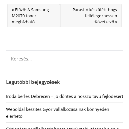
« Előző: A Samsung
Párásító készülék, hogy
M2070 toner
fellélegezhessen
megbízható
:Következő »
KERESÉS:
Legutóbbi bejegyzések
Iroda bérlés Debrecen – jó döntés a hosszú távú fejlődésért
Weboldal készítés Győr vállalkozásainak könnyedén
elérhető
Cégjogász: a vállalkozás hosszú távú stabilitásának alapja