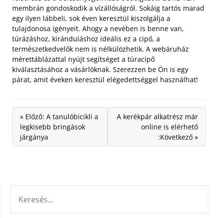
membrán gondoskodik a vízállóságról. Sokáig tartós marad
egy ilyen lábbeli, sok éven keresztül kiszolgálja a
tulajdonosa igényeit. Ahogy a nevében is benne van,
túrázáshoz, kiránduláshoz ideális ez a cipő, a
természetkedvelők nem is nélkülözhetik. A webáruház
mérettáblázattal nyújt segítséget a túracipő
kiválasztásához a vásárlóknak. Szerezzen be Ön is egy
párat, amit éveken keresztül elégedettséggel használhat!
« Előző: A tanulóbicikli a
A kerékpár alkatrész már
legkisebb bringások
online is elérhető
járgánya
:Következő »
KERESÉS: