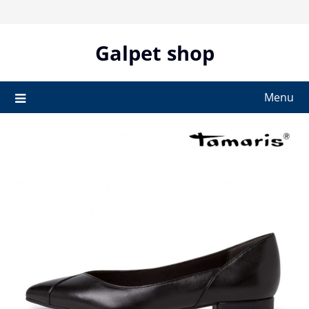
Skip
to
content
Galpet shop
Menu