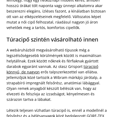
Mindegy, hogy egy hétköznapi modellt keres, amiben
hosszú órákat tölt naponta vagy ünnepi alkalomra akar
beszerezni elegáns, ízléses fazont, a kínálatban biztosan
ott van az elképzeléseinek megfelelő. Változatos képet
mutat a női cipő felhozatal, ráadásul nagyon jó áron
vehetőek meg a tartós, komfortos cipellők.
Túracipő szintén vásárolható innen
A webáruházból megvásárolható típusok még a
legszélsőségesebb körülmények között is maximálisan
helytállnak. Ezek között nőknek és férfiaknak gyártott
darabok egyaránt vannak. Az olasz Grisport
túracipő
könnyű, de nagyon
erős talpszerkezettel van ellátva.
Jellemzőjük közé tartozik a Wibram márkájú járótalp, a
strapabíró impregnált felsőrész, anatómiai lábággyal.
Olyan remek anyagból készült bélésük van, hogy az
elvezeti és felszívja az izzadságot, kényelmesen és
szárazon tartva a lábakat.
Létezik teljesen vízhatlan túracipő is, ennél a modellnél a
felsőrész és a bélésanyagok közé bedolgozott GORE-TEX