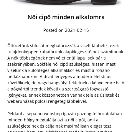
Női cipő minden alkalomra
Posted on 2021-02-15
Öltözetünk stílusát meghatározzák a viselt lábbelik, ezek
tulajdonképpen ruhatárunk alapkiegészítőinek számítanak.
A nők többségének nem véletlenül lapul sok pár a
szekrényében.
Sokféle női cipő szükséges
, hiszen mást
viselünk a különleges alkalmakkor és mást a rohanó
hétköznapokon. A divat lényeges a modern életstílust
követőknek, de nagy hangsúlyt fektetnek a kényelemre is. A
cipőgyártói trendek követik a szerteágazó fogyasztói
igényeket, ennek köszönhetően vannak tele az üzletek és
webáruházak polcai rengeteg lábbelivel.
Például a sepa.hu webshop igazán gazdag felhozatalában
minden hölgy megtalálja azt a női cipőt, ami a
szükségleteinek és céljainak maximálisan eleget tesz.