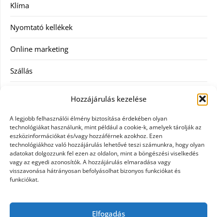
Klíma
Nyomtató kellékek
Online marketing
Szállás
Szauna
Hozzájárulás kezelése
Szellőztető
A legjobb felhasználói élmény biztosítása érdekében olyan
technológiákat használunk, mint például a cookie-k, amelyek tárolják az
Szolgáltatás
eszközinformációkat és/vagy hozzáférnek azokhoz. Ezen
technológiákhoz való hozzájárulás lehetővé teszi számunkra, hogy olyan
adatokat dolgozzunk fel ezen az oldalon, mint a böngészési viselkedés
Táskák
vagy az egyedi azonosítók. A hozzájárulás elmaradása vagy
visszavonása hátrányosan befolyásolhat bizonyos funkciókat és
Utazás
funkciókat.
Vásárlás
Elfogadás