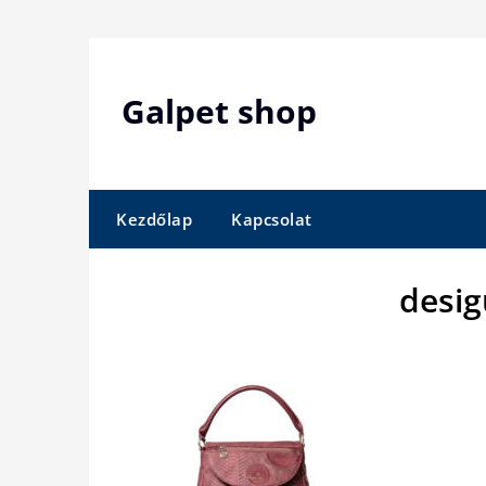
Skip
to
content
Galpet shop
Kezdőlap
Kapcsolat
desig