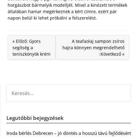
horgászbot bármelyik modelljét. Mivel a kinézett termékek
általában hamar megérkeznek a kért címre, ezért pár
napon belül ki lehet próbálni a felszerelést.
« Előző: Gyors
A teafaolaj sampon zsíros
segítség a
hajra könnyen megrendelhető
teniszkönyök krém
:Következő »
KERESÉS:
Legutóbbi bejegyzések
Iroda bérlés Debrecen – jó döntés a hosszú távú fejlődésért