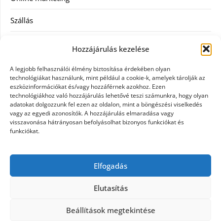
Szállás
Szauna
Hozzájárulás kezelése
Szellőztető
A legjobb felhasználói élmény biztosítása érdekében olyan
technológiákat használunk, mint például a cookie-k, amelyek tárolják az
Szolgáltatás
eszközinformációkat és/vagy hozzáférnek azokhoz. Ezen
technológiákhoz való hozzájárulás lehetővé teszi számunkra, hogy olyan
adatokat dolgozzunk fel ezen az oldalon, mint a böngészési viselkedés
Táskák
vagy az egyedi azonosítók. A hozzájárulás elmaradása vagy
visszavonása hátrányosan befolyásolhat bizonyos funkciókat és
Utazás
funkciókat.
Vásárlás
Elfogadás
Webáruházak
Elutasítás
Beállítások megtekintése
©2026 Galpet shop
| Design:
Newspaperly