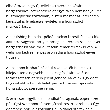
elhatározza, hogy új kellékeket szeretne vásárolni a
horgászáshoz? Szerencsére ez egyáltalán nem bonyolult a
huszonegyedik században, hiszen ma már az interneten
keresztül is lehetséges kivitelezni a horgászbot
megvásárlását.
A pgr-fishing.hu oldalt például sokan keresik fel azok közül,
akik arra vágynak, hogy minőségi felszerelés segítségével
horgászhassanak, mivel itt több remek termék is van. A
webshop kedvezményes áron adja a horgászbot egyes
típusait.
A honlapon kapható például olyan kellék is, amelyik
kifejezetten a nagyobb halak megfogására való, de
természetesen az sem jelent gondot, ha valaki úgy dönt,
hogy inkább a kisebb halak partra húzására specializált
horgászbotot szeretne venni.
Szerencsére egyik sem mondható drágának, éppen ezért
pénzügyi szempontból sem járnak rosszul azok, akik úgy
döntenek, hogy a pgr-fishing.hu oldalról szerzik be a