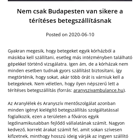
Nem csak Budapesten van sikere a
térítéses betegszállításnak
Posted on 2020-06-10
Gyakran megesik, hogy betegeket egyik kórházból a
másikba kell szállítani, esetleg más intézményben található
gépekkel történő vizsgálatra. Igen ám, de a kórházak nem
minden esetben tudnak gyors szállítást biztosítani, így
megtörténik, hogy sokat, akár több órát is várniuk kell a
betegeknek. Nem véletlen, hogy ilyen népszerű lett a
térítéses betegszállítás (forrás:
aranyszivambulance.hu
).
Az Aranylélek és Aranyszív mentőszolgálat azonban
minden igényt kielégítő betegszállítás szolgáltatással
foglalkozik, ezen a területen a főváros egyik
legdinamikusabban fejlődő vállalatának számít. Nagyon
kedvező, korrekt árakat számít fel, amit sokan szívesen
kifizetnek, minthogy hosszú ideig várják az ingyen szállító