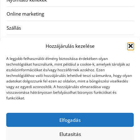
Online marketing
Szállás
Szauna
Hozzájárulás kezelése
Szellőztető
A legjobb felhasználói élmény biztosítása érdekében olyan
technológiákat használunk, mint például a cookie-k, amelyek tárolják az
Szolgáltatás
eszközinformációkat és/vagy hozzáférnek azokhoz. Ezen
technológiákhoz való hozzájárulás lehetővé teszi számunkra, hogy olyan
adatokat dolgozzunk fel ezen az oldalon, mint a böngészési viselkedés
Táskák
vagy az egyedi azonosítók. A hozzájárulás elmaradása vagy
visszavonása hátrányosan befolyásolhat bizonyos funkciókat és
Utazás
funkciókat.
Vásárlás
Elfogadás
Webáruházak
Elutasítás