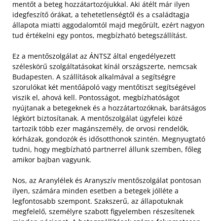
mentőt a beteg hozzátartozójukkal. Aki átélt már ilyen
idegfeszítő órákat, a tehetetlenségtől és a családtagja
állapota miatti aggodalomtól majd megőrült, ezért nagyon
tud értékelni egy pontos, megbízható betegszállítást.
Ez a mentőszolgálat az ÁNTSZ által engedélyezett
széleskörű szolgáltatásokat kínál országszerte, nemcsak
Budapesten. A szállítások alkalmával a segítségre
szorulókat két mentőápoló vagy mentőtiszt segítségével
viszik el, ahová kell. Pontosságot, megbízhatóságot
nyújtanak a betegeknek és a hozzátartozóknak, barátságos
légkört biztosítanak. A mentőszolgálat ügyfelei közé
tartozik több ezer magánszemély, de orvosi rendelők,
kórházak, gondozók és idősotthonok szintén. Megnyugtató
tudni, hogy megbízható partnerrel állunk szemben, főleg
amikor bajban vagyunk.
Nos, az Aranylélek és Aranyszív mentőszolgálat pontosan
ilyen, számára minden esetben a betegek jólléte a
legfontosabb szempont. Szakszerű, az állapotuknak
megfelelő, személyre szabott figyelemben részesítenek