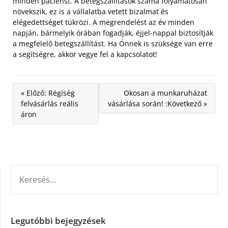
minden pácienst. A betegszállítások száma folyamatosan
növekszik, ez is a vállalatba vetett bizalmat és
elégedettséget tükrözi. A megrendelést az év minden
napján, bármelyik órában fogadják, éjjel-nappal biztosítják
a megfelelő betegszállítást. Ha Önnek is szüksége van erre
a segítségre, akkor vegye fel a kapcsolatot!
« Előző: Régiség
Okosan a munkaruházat
felvásárlás reális
vásárlása során! :Következő »
áron
KERESÉS:
Legutóbbi bejegyzések