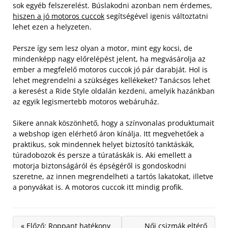
sok egyéb felszerelést. Búslakodni azonban nem érdemes,
hiszen a jó motoros cuccok
segítségével igenis változtatni
lehet ezen a helyzeten.
Persze így sem lesz olyan a motor, mint egy kocsi, de
mindenképp nagy előrelépést jelent, ha megvásárolja az
ember a megfelelő motoros cuccok jó pár darabját. Hol is
lehet megrendelni a szükséges kellékeket? Tanácsos lehet
a keresést a Ride Style oldalán kezdeni, amelyik hazánkban
az egyik legismertebb motoros webáruház.
Sikere annak köszönhető, hogy a színvonalas produktumait
a webshop igen elérhető áron kínálja. Itt megvehetőek a
praktikus, sok mindennek helyet biztosító tanktáskák,
túradobozok és persze a túratáskák is. Aki emellett a
motorja biztonságáról és épségéről is gondoskodni
szeretne, az innen megrendelheti a tartós lakatokat, illetve
a ponyvákat is. A motoros cuccok itt mindig profik.
« Előző: Roppant hatékony
Női csizmák eltérő