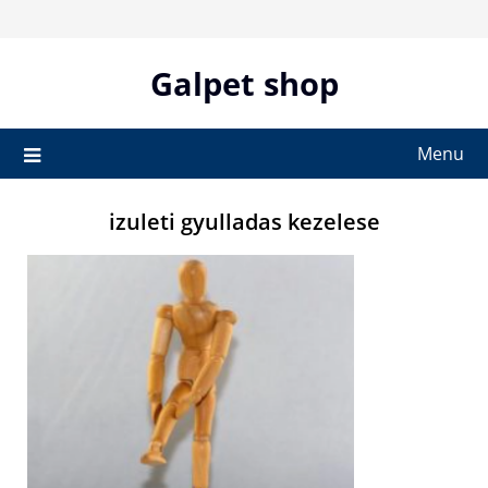
Skip
to
content
Galpet shop
Menu
izuleti gyulladas kezelese