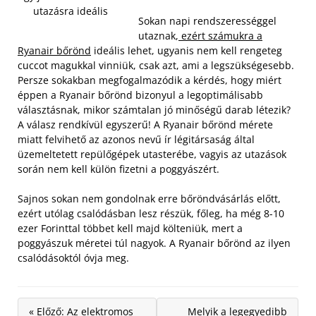
utazásra ideális
Sokan napi rendszerességgel
utaznak,
ezért számukra a
Ryanair bőrönd
ideális lehet, ugyanis nem kell rengeteg
cuccot magukkal vinniük, csak azt, ami a legszükségesebb.
Persze sokakban megfogalmazódik a kérdés, hogy miért
éppen a Ryanair bőrönd bizonyul a legoptimálisabb
választásnak, mikor számtalan jó minőségű darab létezik?
A válasz rendkívül egyszerű! A Ryanair bőrönd mérete
miatt felvihető az azonos nevű ír légitársaság által
üzemeltetett repülőgépek utasterébe, vagyis az utazások
során nem kell külön fizetni a poggyászért.
Sajnos sokan nem gondolnak erre bőröndvásárlás előtt,
ezért utólag csalódásban lesz részük, főleg, ha még 8-10
ezer Forinttal többet kell majd költeniük, mert a
poggyászuk méretei túl nagyok. A Ryanair bőrönd az ilyen
csalódásoktól óvja meg.
« Előző: Az elektromos
Melyik a legegyedibb