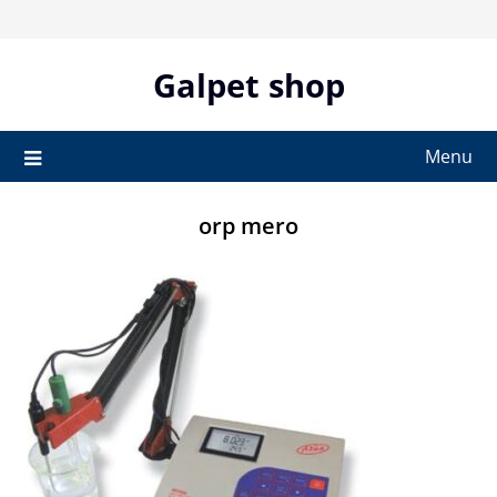
Skip
to
content
Galpet shop
Menu
orp mero