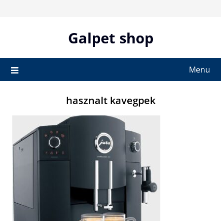
Skip
to
content
Galpet shop
Menu
hasznalt kavegpek