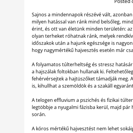
Posted 
Sajnos a mindennapok részévé vált, azonban m
milyen hatással van ránk mind belsőleg, min
érint, és ott van életünk minden területén: a
olyan terheket róhatnak ránk, melyek rendkív
időszakok után a hajunk egészsége is nagyon 
hogy nagymértékű hajvesztés esetén már cs
A folyamatos túlterheltség és stressz hatásár
a hajszálak foltokban hullanak ki. Feltehető
fehérvérsejtek a hajtüszőket támadják meg. Az
is, kihullhat a szemöldök és a szakáll egyaránt
A telogen effluvium a pszichés és fizikai túlte
legtöbbje a nyugalmi fázisba kerül, majd pár 
során.
A kóros mértékű hajvesztést nem lehet sokái