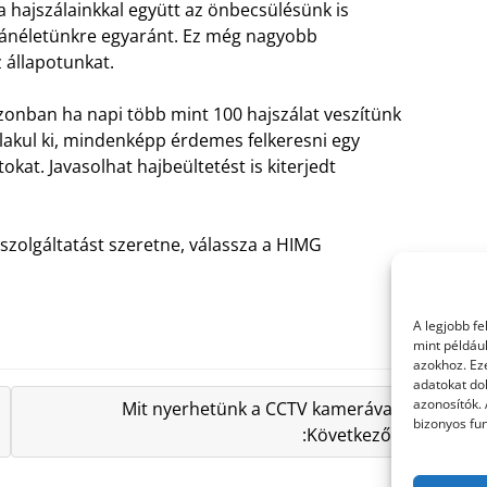
 hajszálainkkal együtt az önbecsülésünk is
gánéletünkre egyaránt. Ez még nagyobb
z állapotunkat.
zonban ha napi több mint 100 hajszálat veszítünk
 alakul ki, mindenképp érdemes felkeresni egy
okat. Javasolhat hajbeültetést is kiterjedt
szolgáltatást szeretne, válassza a HIMG
A legjobb f
mint példáu
azokhoz. Ez
adatokat dol
azonosítók.
Mit nyerhetünk a CCTV kamerával?
bizonyos fun
:Következő »