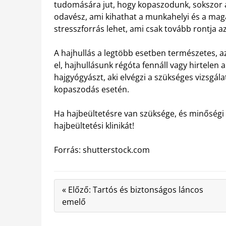
tudomására jut, hogy kopaszodunk, sokszor a
odavész, ami kihathat a munkahelyi és a ma
stresszforrás lehet, ami csak tovább rontja a
A hajhullás a legtöbb esetben természetes, a
el, hajhullásunk régóta fennáll vagy hirtelen
hajgyógyászt, aki elvégzi a szükséges vizsgálat
kopaszodás esetén.
Ha hajbeültetésre van szüksége, és minőségi 
hajbeültetési klinikát!
Forrás: shutterstock.com
« Előző: Tartós és biztonságos láncos
emelő