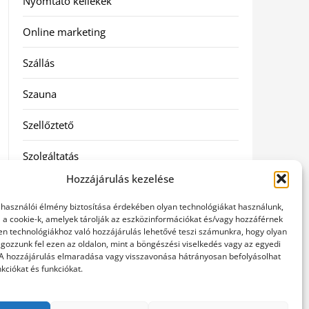
Nyomtató kellékek
Online marketing
Szállás
Szauna
Szellőztető
Szolgáltatás
Hozzájárulás kezelése
Táskák
elhasználói élmény biztosítása érdekében olyan technológiákat használunk,
Utazás
l a cookie-k, amelyek tárolják az eszközinformációkat és/vagy hozzáférnek
en technológiákhoz való hozzájárulás lehetővé teszi számunkra, hogy olyan
gozzunk fel ezen az oldalon, mint a böngészési viselkedés vagy az egyedi
Vásárlás
 A hozzájárulás elmaradása vagy visszavonása hátrányosan befolyásolhat
kciókat és funkciókat.
Webáruházak