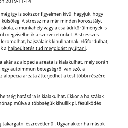
on 2019-11-14
ég így is sokszor figyelmen kívül hagyjuk, hogy
d külsőleg. A stressz ma már minden korosztályt
z iskola, a munkahely vagy a családi körülmények is
ül megviselhetik a szervezetünket. A stresszes
leromolhat, hajszálaink kihullhatnak. Előfordulhat,
ak a
hajbeültetés tud megoldást nyújtani
.
a akár az alopecia areata is kialakulhat, mely során
leg egy autoimmun betegségről van szó, a
 alopecia areata átterjedhet a test többi részére
.
rheltség hatására is kialakulhat. Ekkor a hajszálak
hónap múlva a többségük kihullik pl. fésülködés
g takargatni észrevétlenül. Ugyanakkor ha mások