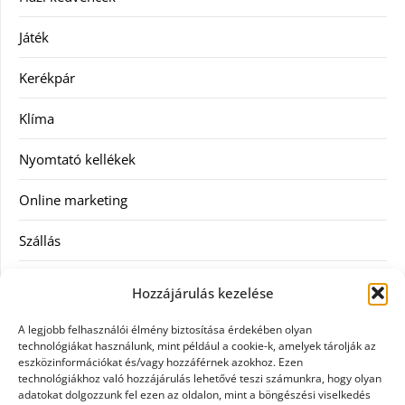
Játék
Kerékpár
Klíma
Nyomtató kellékek
Online marketing
Szállás
Szauna
Hozzájárulás kezelése
Szellőztető
A legjobb felhasználói élmény biztosítása érdekében olyan
technológiákat használunk, mint például a cookie-k, amelyek tárolják az
Szolgáltatás
eszközinformációkat és/vagy hozzáférnek azokhoz. Ezen
technológiákhoz való hozzájárulás lehetővé teszi számunkra, hogy olyan
adatokat dolgozzunk fel ezen az oldalon, mint a böngészési viselkedés
Táskák