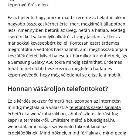
képernyőtörés ellen.
Ez azt jelenti, hogy amikor majd szeretné azt eladni, akkor
nagyobb összeget kérhet érte, mert megkímélt állapotban
lesz. Amennyiben betörik az üveg, netán a hátlap, esetleg
cserélni kell valamelyik alkatrészt vagy javítani, akkor az
már sokkal kevesebbért kel el. Pontosan ezért érdemes
megfontolni a védőtok használatát, ami meghosszabbítja a
készülék életét. Mivel balesetek bármikor történhetnek, így
a Samsung Galaxy A50 tokra mindig számíthat. Érdemes
tehát minél előbb beszerezni a megfelelő hátlap és
képernyővédőt, hogy még véletlenül se ejtse le a mobilt.
Honnan vásároljon telefontokot?
Ez a kérdés sokszor felmerülhet, azonban az interneten
mindig megtalálja a választ. A
telefontok széles kínálata
érhető el a webáruházakban, ahol részletes leírást fog
kapni a termékekről. Említésre méltó a bluedigital.hu
weboldal, ami magas színvonalú tokokat kínál az
érdeklődőknek. Mind nőknek, mind férfiaknak, mind pedig