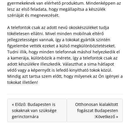
gyermekeknek van elérhető produktum. Mindenképpen az
lesz az első feladata, hogy megállapítsa a készülék
szériáját és megnevezését.
A telefontok csak az adott nevű okoskészüléket tudja
tökéletesen ellátni. Mivel minden mobilnak eltérő
jellegzetességei vannak, így a tokokat gyártók szintén
figyelembe vették ezeket a külső megkülönböztetéseket.
Tudni illik, hogy minden telefonnak máshol helyezkedik el
a kamerája, különbözik a mérete, így a telefontok csak az
adott készülékre illeszkedik. Választhat a sima hátlapot
védő vagy a képernyőt is lefedő kinyitható tokok közül.
Mindig azt tartsa szem előtt, hogy milyenek az Ön igényei a
tokokat illetően!
« Előző: Budapesten is
Otthonosan kialakított
sokaknak van szüksége
fogászat Budapesten
gerinctornára
:Következő »