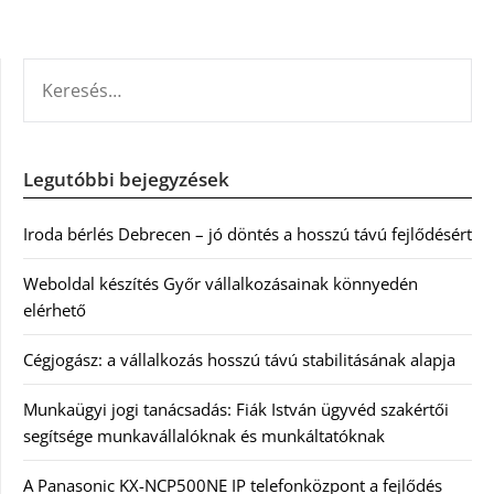
KERESÉS:
Legutóbbi bejegyzések
Iroda bérlés Debrecen – jó döntés a hosszú távú fejlődésért
Weboldal készítés Győr vállalkozásainak könnyedén
elérhető
Cégjogász: a vállalkozás hosszú távú stabilitásának alapja
Munkaügyi jogi tanácsadás: Fiák István ügyvéd szakértői
segítsége munkavállalóknak és munkáltatóknak
A Panasonic KX-NCP500NE IP telefonközpont a fejlődés