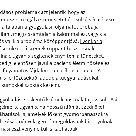
adásos problémák azt jelentik, hogy az
ndszer reagál a szervezetet ért külső sérülésekre.
r általában a gyógyulási folyamatot próbálja
sítani, mégis számtalan alkalommal ez, vagyis a
ás válik a probléma középpontjává.
Ilyenkor a
dáscsökkentő krémek roppant
hasznosnak
lnak, ugyanis segítenek enyhíteni a tüneteket,
 pedig jelentősen javul a páciens életminősége és
l folyamatos fájdalomban leélnie a napjait. A
ális fertőzésekből adódó akut gyulladásokat
tikumokkal szokták kezelni.
gyulladáscsökkentő krémek használata javasolt. Aki
lnie is, ugyanis, ha hosszú időn át szedi őket,
lékhatások is, amelyek főként gyomorpanaszokra
lt készítmények igen jó megoldásnak bizonyulnak,
másrészt vény nélkül is kaphatóak.