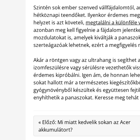
Szintén sok ember szenved vállfájdalomtól, 
hétköznapi teendőket. Ilyenkor érdemes megi
helyzet is azt követeli,
megtalálni a különféle
azonban meg kell figyelnie a fájdalom jelentke
mozdulatokat is, amelyek kiváltják a panaszoka
szerteágazóak lehetnek, ezért a megfigyelés 
Akár a röntgen vagy az ultrahang is segíthet 
izomfeszülésre vagy sérülésre vezethetők vis
érdemes kipróbálni. Igen ám, de honnan lehet 
sokat hallott már a természetes kiegészítőkb
gyógynövényből készültek és együttesen fejti
enyhíthetik a panaszokat. Keresse meg tehát 
« Előző: Mi miatt kedvelik sokan az Acer
akkumulátort?