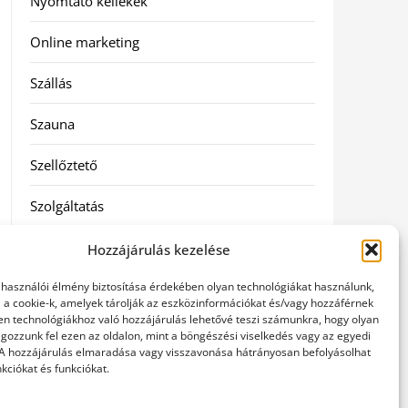
Nyomtató kellékek
Online marketing
Szállás
Szauna
Szellőztető
Szolgáltatás
Táskák
Hozzájárulás kezelése
elhasználói élmény biztosítása érdekében olyan technológiákat használunk,
Utazás
l a cookie-k, amelyek tárolják az eszközinformációkat és/vagy hozzáférnek
en technológiákhoz való hozzájárulás lehetővé teszi számunkra, hogy olyan
Vásárlás
gozzunk fel ezen az oldalon, mint a böngészési viselkedés vagy az egyedi
 A hozzájárulás elmaradása vagy visszavonása hátrányosan befolyásolhat
kciókat és funkciókat.
Webáruházak