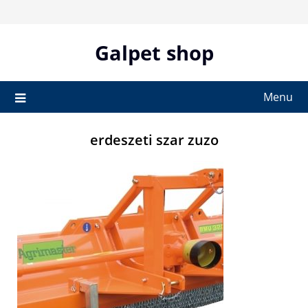
Skip
to
content
Galpet shop
Menu
erdeszeti szar zuzo