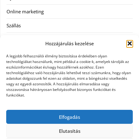
Online marketing
Szállás
Szauna
Hozzájárulás kezelése
Szellőztető
A legjobb felhasználói élmény biztosítása érdekében olyan
technológiákat használunk, mint például a cookie-k, amelyek tárolják az
Szolgáltatás
eszközinformációkat és/vagy hozzáférnek azokhoz. Ezen
technológiákhoz való hozzájárulás lehetővé teszi számunkra, hogy olyan
adatokat dolgozzunk fel ezen az oldalon, mint a böngészési viselkedés
Táskák
vagy az egyedi azonosítók. A hozzájárulás elmaradása vagy
visszavonása hátrányosan befolyásolhat bizonyos funkciókat és
Utazás
funkciókat.
Vásárlás
Elfogadás
Webáruházak
Elutasítás