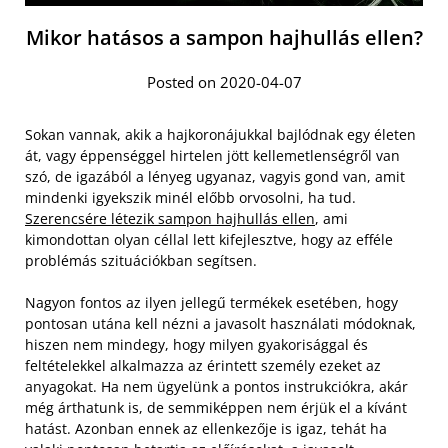
Mikor hatásos a sampon hajhullás ellen?
Posted on 2020-04-07
Sokan vannak, akik a hajkoronájukkal bajlódnak egy életen
át, vagy éppenséggel hirtelen jött kellemetlenségről van
szó, de igazából a lényeg ugyanaz, vagyis gond van, amit
mindenki igyekszik minél előbb orvosolni, ha tud.
Szerencsére létezik sampon hajhullás ellen
, ami
kimondottan olyan céllal lett kifejlesztve, hogy az efféle
problémás szituációkban segítsen.
Nagyon fontos az ilyen jellegű termékek esetében, hogy
pontosan utána kell nézni a javasolt használati módoknak,
hiszen nem mindegy, hogy milyen gyakorisággal és
feltételekkel alkalmazza az érintett személy ezeket az
anyagokat. Ha nem ügyelünk a pontos instrukciókra, akár
még árthatunk is, de semmiképpen nem érjük el a kívánt
hatást. Azonban ennek az ellenkezője is igaz, tehát ha