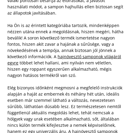
valaki pontosan betartja az előírásokat, a javasolt
használati módot, a sampon hajhullás ellen biztosan segít
az állapotok javításában.
Ha Ön is az érintett kategóriába tartozik, mindenképpen
nézzen utána ennek a megoldásnak, hiszen megéri, hátha
beválik! A soron következő termék ismertetése nagyon
fontos, hiszen akit zavar a hajának a sűrűsége, vagy a
növekedésének a tempója, annak biztosan jól jönnek a
következő információk. A
hajnövesztő samponok világáról
egyre
többet lehet hallani, ami nyilván nem véletlen,
hiszen egy roppant egyszerűen alkalmazható, mégis
nagyon hatásos termékről van szó.
Elég bizonyos időnként megmosni a megfelelő instrukciók
alapján a haját az embernek és néhány hét után, ideális
esetben már szemmel látható a változás, nevezetesen
sűrűbb, láthatóan dúsabb lesz. Ez természetesen nemtől
függetlenül aktuális megoldás lehet, tehát nemcsak a
hölgyek vagy urak esetében alkalmazható, sőt, általában
nincs külön termék kifejlesztve a nemek képviselőinek,
hanem ez egy univerzális áru. A hajnövesztő samponok