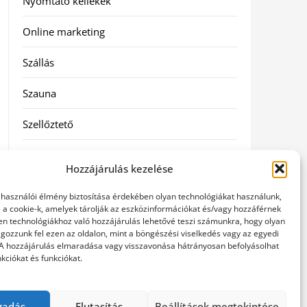
Nyomtató kellékek
Online marketing
Szállás
Szauna
Szellőztető
Szolgáltatás
Hozzájárulás kezelése
Táskák
elhasználói élmény biztosítása érdekében olyan technológiákat használunk,
l a cookie-k, amelyek tárolják az eszközinformációkat és/vagy hozzáférnek
Utazás
en technológiákhoz való hozzájárulás lehetővé teszi számunkra, hogy olyan
gozzunk fel ezen az oldalon, mint a böngészési viselkedés vagy az egyedi
 A hozzájárulás elmaradása vagy visszavonása hátrányosan befolyásolhat
Vásárlás
kciókat és funkciókat.
Webáruházak
gadás
Elutasítás
Beállítások megtekintése