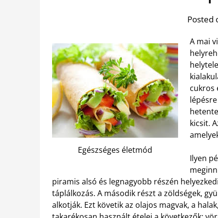
Posted 
A mai v
helyreh
helytel
kialaku
cukros 
lépésre
hetente
kicsit.
amelyeke
Egészséges életmód
Ilyen p
meginni
piramis alsó és legnagyobb részén helyezkedi
táplálkozás. A második részt a zöldségek, gyü
alkotják. Ezt követik az olajos magvak, a hala
takarékosan használt ételei a következők: vör