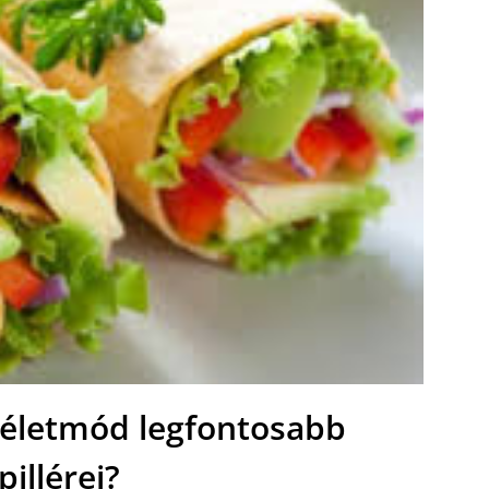
 életmód legfontosabb
pillérei?