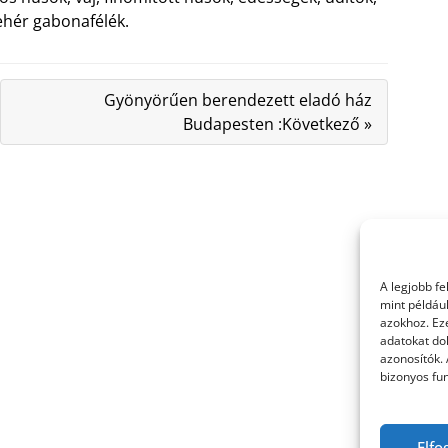
fehér gabonafélék.
Gyönyörűen berendezett eladó ház
Budapesten :Következő »
A legjobb f
mint példáu
azokhoz. Ez
adatokat dol
azonosítók.
bizonyos fun
Elfo