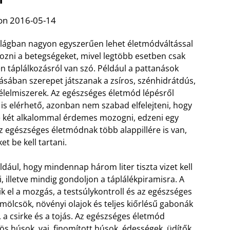
on 2016-05-14
ilágban nagyon egyszerűen lehet életmódváltással
ozni a betegségeket, mivel legtöbb esetben csak
en táplálkozásról van szó. Például a pattanások
lásában szerepet játszanak a zsíros, szénhidrátdús,
élelmiszerek. Az egészséges életmód lépésről
 is elérhető, azonban nem szabad elfelejteni, hogy
 két alkalommal érdemes mozogni, edzeni egy
 Az egészséges életmódnak több alappillére is van,
t be kell tartani.
éldául, hogy mindennap három liter tiszta vizet kell
, illetve mindig gondoljon a táplálékpiramisra. A
k el a mozgás, a testsúlykontroll és az egészséges
mölcsök, növényi olajok és teljes kiőrlésű gabonák
k, a csirke és a tojás. Az egészséges életmód
ös húsok, vaj, finomított húsok, édességek, üdítők,