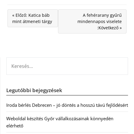
« Előző: Katica báb
A fehérarany gyűrű
mint átmeneti tárgy
mindennapos viselete
:Következő »
KERESÉS:
Legutóbbi bejegyzések
Iroda bérlés Debrecen – jó döntés a hosszú távú fejlődésért
Weboldal készítés Győr vállalkozásainak könnyedén
elérhető