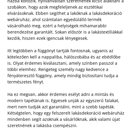
házba költözik, nyilvánvalóan szeretnének kicsit alakítani a
szobákon, hogy azok megfeleljenek az esztétikai
elvárásoknak. Ebben segíthet a lakóknak a lakásdekoráció
webáruház, ahol számtalan egyedülálló termék
vásárolható meg, ezért a helyiségek mihamarabbi
berendezése garantált. Sokan először is a lakástextíliákkal
kezdik, hiszen ezek igencsak lényegesek.
Itt legtöbben a függönyt tartják fontosnak, ugyanis az
kötelezően kell a nappaliba, hálószobába és az ebédlőbe
is. Olyat érdemes kiválasztani, amely színben passzol a
többi elemhez. Rengeteg személy nagy kedvence a
fényáteresztő függöny, amely mindig biztosítani tudja a
természetes fényt.
Ha ez megvan, akkor érdemes esélyt adni a mintás és
modern tapétának is. Egyesek unják az egyszerű falakat,
mert nem tudják azt garantálni, mint a szebb tapéták.
Kétségtelen, hogy egy felszerelt lakásdekoráció webáruház
mindenben segít azoknak a vásárlóknak, akik valami újat
szeretnének a lakásba csempészni.