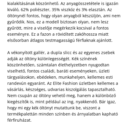
kialakításának köszönhető. Az anyagösszetétele is igazán
kiváló, 62% poliészter, 35% viszkóz és 3% elasztán. Az
öltönynél fontos, hogy olyan anyagból készüljön, ami nem
gyűrődik. Nos, ez a modell biztosan olyan, nem lesz
gyűrött, mire a viselője megérkezik kocsival a fontos
eseményre. Ez a fazon a rövidített zakóhossza miatt
elsősorban átlagos testmagasságú férfiaknak ajánlott.
A vékonyított gallér, a dupla slicc és az egyenes zsebek
adják az öltöny különlegességét. Kék színének
köszönhetően, számtalan élethelyzetben nyugodtan
viselhető, fontos családi, baráti eseményeken, üzleti
tárgyalásokon, ebédeken, munkahelyen, kellemes esti
randevún egyaránt. Az Elite Fashion üzletben kellemes a
vásárlás, készséges, udvarias kiszolgálás tapasztalható.
Nem csupán az öltöny vehető meg, hanem a különböző
kiegészítők is, mint például az ing, nyakkendő. Bár igaz,
hogy mi egy kék öltönyt mutattunk be, viszont a
termékpalettán minden színben és árnyalatban kapható
férfiruházat.