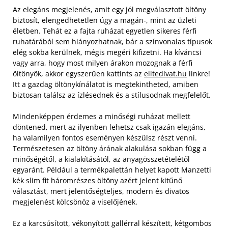
Az elegáns megjelenés, amit egy jól megválasztott öltöny
biztosít, elengedhetetlen úgy a magán-, mint az üzleti
életben. Tehát ez a fajta ruházat egyetlen sikeres férfi
ruhatárából sem hiányozhatnak, bár a színvonalas típusok
elég sokba kerülnek, mégis megéri kifizetni. Ha kíváncsi
vagy arra, hogy most milyen árakon mozognak a férfi
öltönyök, akkor egyszerűen kattints az
elitedivat.hu
linkre!
Itt a gazdag öltönykínálatot is megtekintheted, amiben
biztosan találsz az ízlésednek és a stílusodnak megfelelőt.
Mindenképpen érdemes a minőségi ruházat mellett
döntened, mert az ilyenben lehetsz csak igazán elegáns,
ha valamilyen fontos eseményen készülsz részt venni.
Természetesen az öltöny árának alakulása sokban függ a
minőségétől, a kialakításától, az anyagösszetételétől
egyaránt. Például a termékpalettán helyet kapott Manzetti
kék slim fit háromrészes öltöny azért jelent kitűnő
választást, mert jelentőségteljes, modern és divatos
megjelenést kölcsönöz a viselőjének.
Ez a karcsúsított, vékonyított gallérral készített, kétgombos