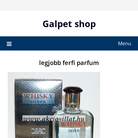
Skip
to
content
Galpet shop
Menu
legjobb ferfi parfum