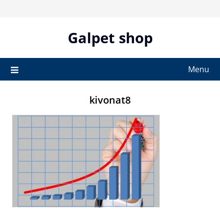
Skip
to
content
Galpet shop
Menu
kivonat8