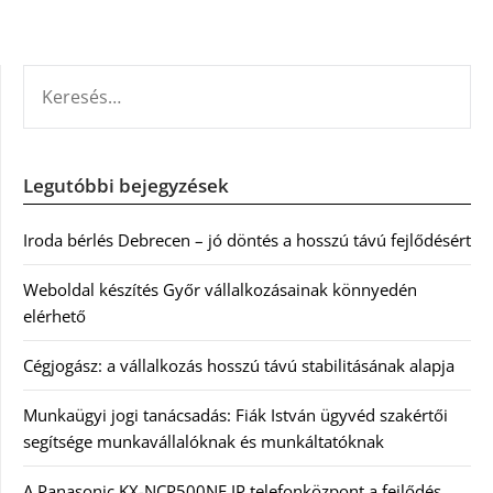
KERESÉS:
Legutóbbi bejegyzések
Iroda bérlés Debrecen – jó döntés a hosszú távú fejlődésért
Weboldal készítés Győr vállalkozásainak könnyedén
elérhető
Cégjogász: a vállalkozás hosszú távú stabilitásának alapja
Munkaügyi jogi tanácsadás: Fiák István ügyvéd szakértői
segítsége munkavállalóknak és munkáltatóknak
A Panasonic KX-NCP500NE IP telefonközpont a fejlődés