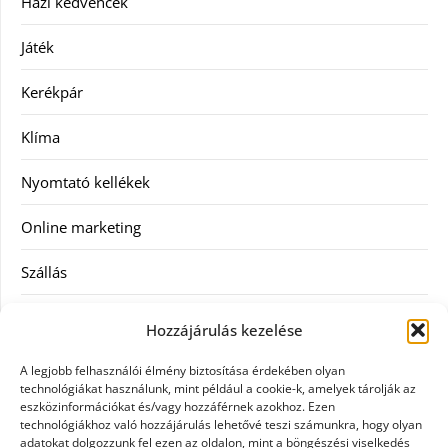
Házi kedvencek
Játék
Kerékpár
Klíma
Nyomtató kellékek
Online marketing
Szállás
Szauna
Hozzájárulás kezelése
Szellőztető
A legjobb felhasználói élmény biztosítása érdekében olyan
technológiákat használunk, mint például a cookie-k, amelyek tárolják az
Szolgáltatás
eszközinformációkat és/vagy hozzáférnek azokhoz. Ezen
technológiákhoz való hozzájárulás lehetővé teszi számunkra, hogy olyan
adatokat dolgozzunk fel ezen az oldalon, mint a böngészési viselkedés