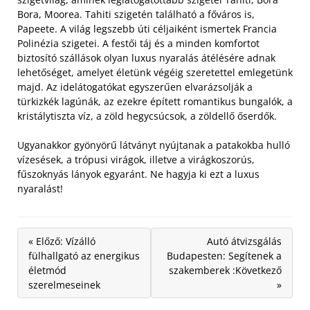
Bora, Moorea. Tahiti szigetén található a főváros is,
Papeete. A világ legszebb úti céljaiként ismertek Francia
Polinézia szigetei.
A festői táj és a minden komfortot
biztosító szállások olyan luxus nyaralás átélésére adnak
lehetőséget, amelyet életünk végéig szeretettel emlegetünk
majd. Az idelátogatókat egyszerűen elvarázsolják a
türkizkék lagúnák, az ezekre épített romantikus bungalók, a
kristálytiszta víz, a zöld hegycsúcsok, a zöldellő őserdők.
Ugyanakkor gyönyörű látványt nyújtanak a patakokba hulló
vízesések, a trópusi virágok, illetve a virágkoszorús,
fűszoknyás lányok egyaránt. Ne hagyja ki ezt a luxus
nyaralást!
« Előző: Vízálló
Autó átvizsgálás
fülhallgató az energikus
Budapesten: Segítenek a
életmód
szakemberek :Következő
szerelmeseinek
»