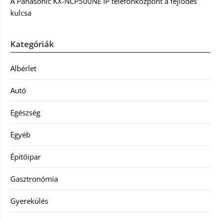
A Panasonic KX-NCP500NE IP telefonközpont a fejlődés
kulcsa
Kategóriák
Albérlet
Autó
Egészség
Egyéb
Építőipar
Gasztronómia
Gyerekülés