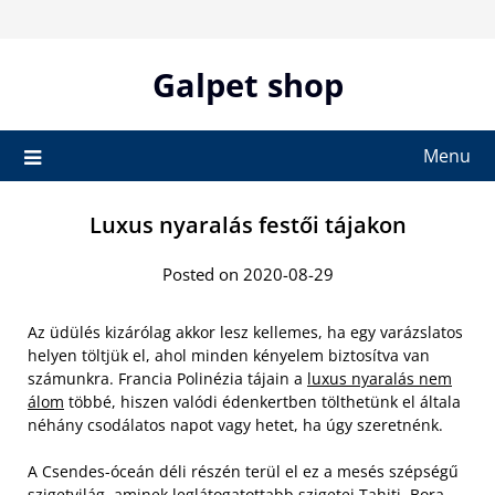
Skip
to
content
Galpet shop
Menu
Luxus nyaralás festői tájakon
Posted on 2020-08-29
Az üdülés kizárólag akkor lesz kellemes, ha egy varázslatos
helyen töltjük el, ahol minden kényelem biztosítva van
számunkra. Francia Polinézia tájain a
luxus nyaralás nem
álom
többé, hiszen valódi édenkertben tölthetünk el általa
néhány csodálatos napot vagy hetet, ha úgy szeretnénk.
A Csendes-óceán déli részén terül el ez a mesés szépségű
szigetvilág, aminek leglátogatottabb szigetei Tahiti, Bora