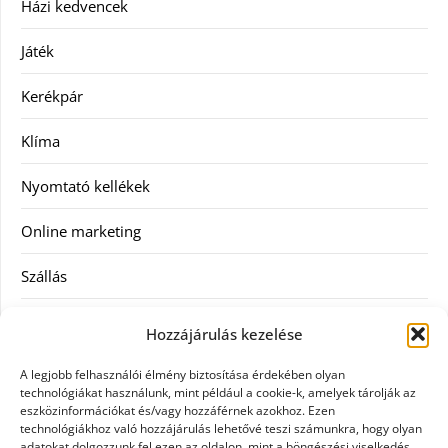
Házi kedvencek
Játék
Kerékpár
Klíma
Nyomtató kellékek
Online marketing
Szállás
Szauna
Hozzájárulás kezelése
Szellőztető
A legjobb felhasználói élmény biztosítása érdekében olyan
technológiákat használunk, mint például a cookie-k, amelyek tárolják az
Szolgáltatás
eszközinformációkat és/vagy hozzáférnek azokhoz. Ezen
technológiákhoz való hozzájárulás lehetővé teszi számunkra, hogy olyan
adatokat dolgozzunk fel ezen az oldalon, mint a böngészési viselkedés