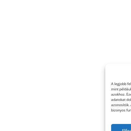
A legjobb f
mint példáu
azokhoz. Ez
adatokat dol
azonosítók.
bizonyos fun
Elfo