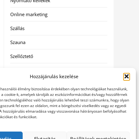
Nyomtató kellékek
Online marketing
Szállás
Szauna
Szellőztető
Szolgáltatás
Hozzájárulás kezelése
Táskák
elhasználói élmény biztosítása érdekében olyan technológiákat használunk,
l a cookie-k, amelyek tárolják az eszközinformációkat és/vagy hozzáférnek
Utazás
en technológiákhoz való hozzájárulás lehetővé teszi számunkra, hogy olyan
gozzunk fel ezen az oldalon, mint a böngészési viselkedés vagy az egyedi
 A hozzájárulás elmaradása vagy visszavonása hátrányosan befolyásolhat
Vásárlás
kciókat és funkciókat.
Webáruházak
gadás
Elutasítás
Beállítások megtekintése