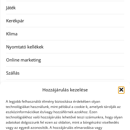
Játék
Kerékpár
Klíma
Nyomtató kellékek
Online marketing
Szállás
Szauna
Hozzájárulás kezelése
Szellőztető
A legjobb felhasználói élmény biztosítása érdekében olyan
technológiákat használunk, mint például a cookie-k, amelyek tárolják az
Szolgáltatás
eszközinformációkat és/vagy hozzáférnek azokhoz. Ezen
technológiákhoz való hozzájárulás lehetővé teszi számunkra, hogy olyan
adatokat dolgozzunk fel ezen az oldalon, mint a böngészési viselkedés
Táskák
vagy az egyedi azonosítók. A hozzájárulás elmaradása vagy