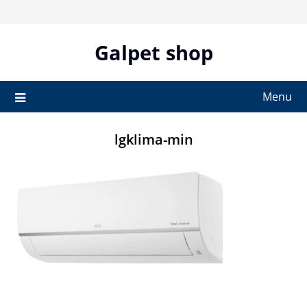
Skip
to
content
Galpet shop
Menu
lgklima-min