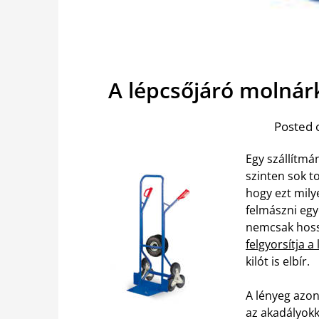
A lépcsőjáró molnárk
Posted 
Egy szállítmá
szinten sok 
hogy ezt mily
felmászni egy
nemcsak hoss
felgyorsítja 
kilót is elbír.
A lényeg azon
az akadályokk