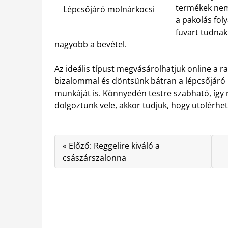
termékek nem.
Lépcsőjáró molnárkocsi
a pakolás fol
fuvart tudnak
nagyobb a bevétel.
Az ideális típust megvásárolhatjuk online a r
bizalommal és döntsünk bátran a lépcsőjáró m
munkáját is. Könnyedén testre szabható, íg
dolgoztunk vele, akkor tudjuk, hogy utolérhet
« Előző: Reggelire kiváló a
császárszalonna