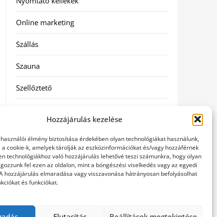
Nyomtató kellékek
Online marketing
Szállás
Szauna
Szellőztető
Szolgáltatás
Hozzájárulás kezelése
Táskák
elhasználói élmény biztosítása érdekében olyan technológiákat használunk,
l a cookie-k, amelyek tárolják az eszközinformációkat és/vagy hozzáférnek
Utazás
en technológiákhoz való hozzájárulás lehetővé teszi számunkra, hogy olyan
gozzunk fel ezen az oldalon, mint a böngészési viselkedés vagy az egyedi
 A hozzájárulás elmaradása vagy visszavonása hátrányosan befolyásolhat
Vásárlás
kciókat és funkciókat.
Webáruházak
gadás
Elutasítás
Beállítások megtekintése