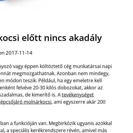
ocsi előtt nincs akadály
on 2017-11-14
nyozó vagy éppen költöztető cég munkatársai napi
tonnát megmozgathatnak. Azonban nem mindegy,
en módon teszik. Például, ha egy emeletre kell
enként felvéve 20-30 kilós dobozokat, akkor az
zadalmas, de kimerítő is. A
tevékenységet
a lépcsőjáró molnárkocsi
, ami egyszerre akár 200
ban a funkcióján van. Megbirkózik ugyanis azokkal
al, a speciális kerékrendszere révén, amivel más