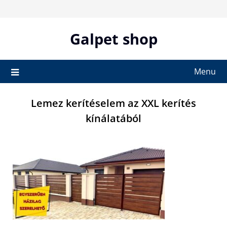
Skip
to
content
Galpet shop
Menu
Lemez kerítéselem az XXL kerítés
kínálatából