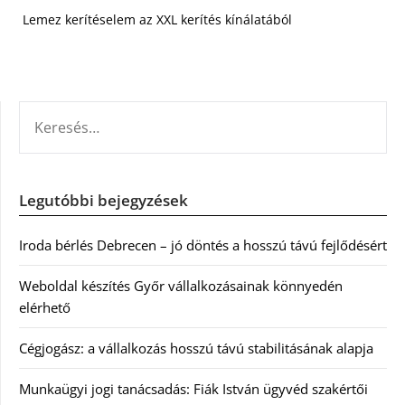
Lemez kerítéselem az XXL kerítés kínálatából
KERESÉS:
Legutóbbi bejegyzések
Iroda bérlés Debrecen – jó döntés a hosszú távú fejlődésért
Weboldal készítés Győr vállalkozásainak könnyedén
elérhető
Cégjogász: a vállalkozás hosszú távú stabilitásának alapja
Munkaügyi jogi tanácsadás: Fiák István ügyvéd szakértői