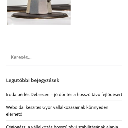
KERESÉS:
Legutóbbi bejegyzések
Iroda bérlés Debrecen – jó döntés a hosszú távú fejlődésért
Weboldal készítés Győr vállalkozásainak könnyedén
elérhető
Cégjogász: a vállalkozás hosszú távú stabilitásának alapja