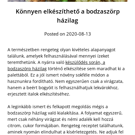
Könnyen elkészíthető a bodzaszörp
házilag
Posted on 2020-08-13
A természetben rengeteg olyan kivételes alapanyagot
találunk, amelyek felhasználásával mennyei ízeket
teremthetünk. A nyárra való
készülődés során, a
bodzaszörp házilag
történő elkészítése sem maradhat ki a
palettából. Ez a jól ismert növény sokféle módon a
hasznunkra fordítható. Nem egyszerűen csak a virágzata,
hanem a beért bogyóit is felhasználhatjuk lekvárokhoz,
erjesztett italok elkészítéséhez.
A leginkább ismert és felkapott megoldás mégis a
bodzaszörp házilag való kialakítása. A folyamat egyszerű,
mert csak néhány virágzat és némi adalék kell hozzá
citrom, cukor formájában. Rengeteg receptet találhatunk,
aminek nyomán elindulhat a kísérletezgetés. Ne adjuk fel