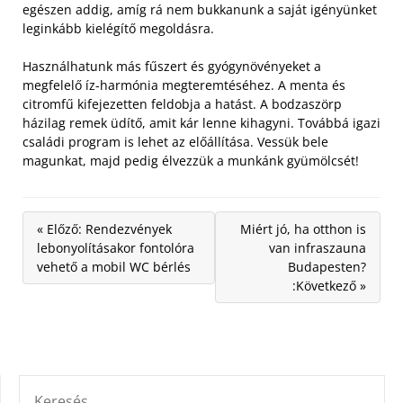
egészen addig, amíg rá nem bukkanunk a saját igényünket
leginkább kielégítő megoldásra.
Használhatunk más fűszert és gyógynövényeket a
megfelelő íz-harmónia megteremtéséhez. A menta és
citromfű kifejezetten feldobja a hatást. A bodzaszörp
házilag remek üdítő, amit kár lenne kihagyni. Továbbá igazi
családi program is lehet az előállítása. Vessük bele
magunkat, majd pedig élvezzük a munkánk gyümölcsét!
« Előző: Rendezvények
Miért jó, ha otthon is
lebonyolításakor fontolóra
van infraszauna
vehető a mobil WC bérlés
Budapesten?
:Következő »
KERESÉS: