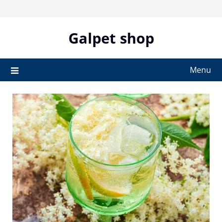
Skip
to
content
Galpet shop
Menu