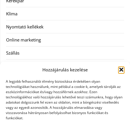
Kerékpár
Klíma
Nyomtató kellékek
Online marketing
Szállás
Szauna
Hozzájárulás kezelése
Szellőztető
A legjobb felhasználói élmény biztosítása érdekében olyan
technológiákat használunk, mint például a cookie-k, amelyek tárolják az
Szolgáltatás
eszközinformációkat és/vagy hozzáférnek azokhoz. Ezen
technológiákhoz való hozzájárulás lehetővé teszi számunkra, hogy olyan
adatokat dolgozzunk fel ezen az oldalon, mint a böngészési viselkedés
Táskák
vagy az egyedi azonosítók. A hozzájárulás elmaradása vagy
visszavonása hátrányosan befolyásolhat bizonyos funkciókat és
Utazás
funkciókat.