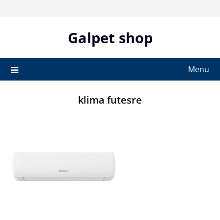
Skip
to
content
Galpet shop
Menu
klima futesre