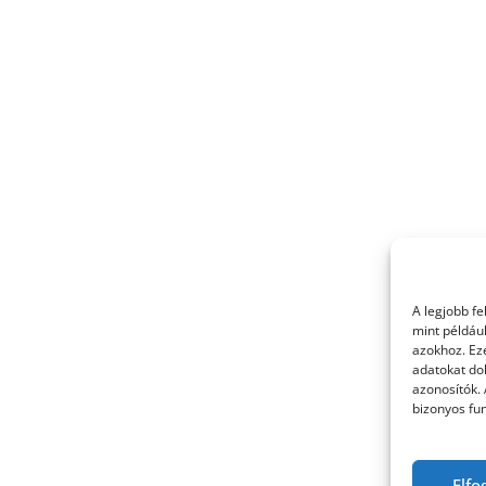
A legjobb f
mint példáu
azokhoz. Ez
adatokat dol
azonosítók.
bizonyos fun
Elfo