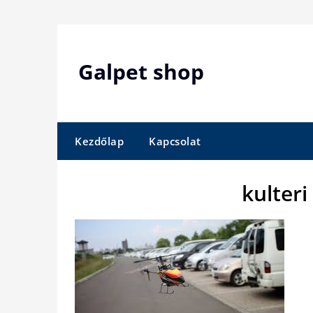
Skip
to
content
Galpet shop
Kezdőlap
Kapcsolat
kulteri