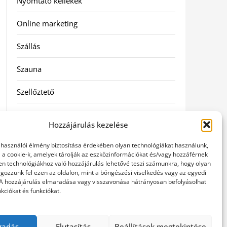
Nyomtató kellékek
Online marketing
Szállás
Szauna
Szellőztető
Szolgáltatás
Hozzájárulás kezelése
Táskák
elhasználói élmény biztosítása érdekében olyan technológiákat használunk,
l a cookie-k, amelyek tárolják az eszközinformációkat és/vagy hozzáférnek
Utazás
en technológiákhoz való hozzájárulás lehetővé teszi számunkra, hogy olyan
gozzunk fel ezen az oldalon, mint a böngészési viselkedés vagy az egyedi
 A hozzájárulás elmaradása vagy visszavonása hátrányosan befolyásolhat
Vásárlás
kciókat és funkciókat.
Webáruházak
gadás
Elutasítás
Beállítások megtekintése