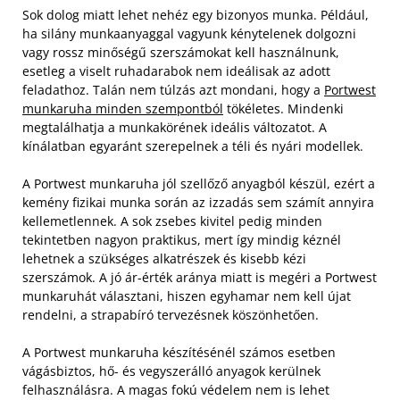
Sok dolog miatt lehet nehéz egy bizonyos munka. Például,
ha silány munkaanyaggal vagyunk kénytelenek dolgozni
vagy rossz minőségű szerszámokat kell használnunk,
esetleg a viselt ruhadarabok nem ideálisak az adott
feladathoz. Talán nem túlzás azt mondani, hogy a
Portwest
munkaruha minden szempontból
tökéletes. Mindenki
megtalálhatja a munkakörének ideális változatot. A
kínálatban egyaránt szerepelnek a téli és nyári modellek.
A Portwest munkaruha jól szellőző anyagból készül, ezért a
kemény fizikai munka során az izzadás sem számít annyira
kellemetlennek. A sok zsebes kivitel pedig minden
tekintetben nagyon praktikus, mert így mindig kéznél
lehetnek a szükséges alkatrészek és kisebb kézi
szerszámok. A jó ár-érték aránya miatt is megéri a Portwest
munkaruhát választani, hiszen egyhamar nem kell újat
rendelni, a strapabíró tervezésnek köszönhetően.
A Portwest munkaruha készítésénél számos esetben
vágásbiztos, hő- és vegyszerálló anyagok kerülnek
felhasználásra. A magas fokú védelem nem is lehet