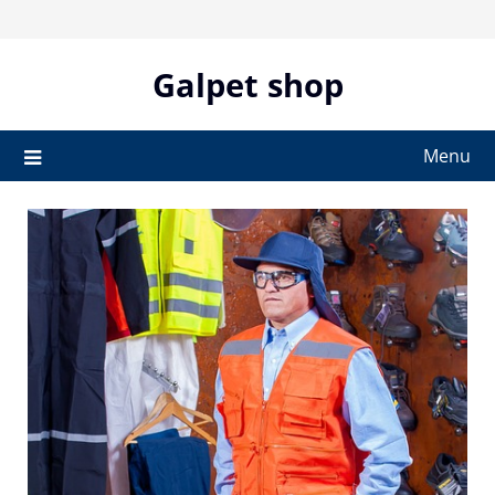
Skip
to
content
Galpet shop
Menu