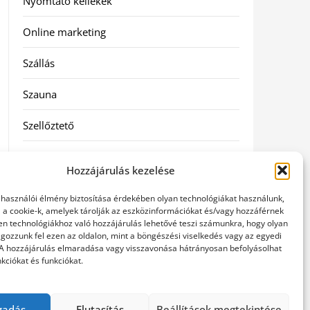
Nyomtató kellékek
Online marketing
Szállás
Szauna
Szellőztető
Szolgáltatás
Hozzájárulás kezelése
Táskák
elhasználói élmény biztosítása érdekében olyan technológiákat használunk,
l a cookie-k, amelyek tárolják az eszközinformációkat és/vagy hozzáférnek
Utazás
en technológiákhoz való hozzájárulás lehetővé teszi számunkra, hogy olyan
gozzunk fel ezen az oldalon, mint a böngészési viselkedés vagy az egyedi
 A hozzájárulás elmaradása vagy visszavonása hátrányosan befolyásolhat
Vásárlás
kciókat és funkciókat.
Webáruházak
gadás
Elutasítás
Beállítások megtekintése