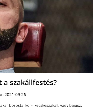
t a szakállfestés?
on 2021-09-26
akár borosta, kör-, kecskeszakáll, vagy bajusz,