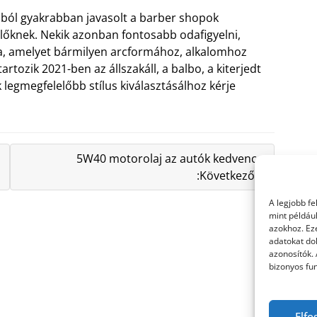
jából gyakrabban javasolt a barber shopok
lőknek. Nekik azonban fontosabb odafigyelni,
osta, amelyet bármilyen arcformához, alkalomhoz
artozik 2021-ben az állszakáll, a balbo, a kiterjedt
 legmegfelelőbb stílus kiválasztásálhoz kérje
5W40 motorolaj az autók kedvence
:Következő »
A legjobb f
mint példáu
azokhoz. Ez
adatokat dol
azonosítók.
bizonyos fun
Elfo