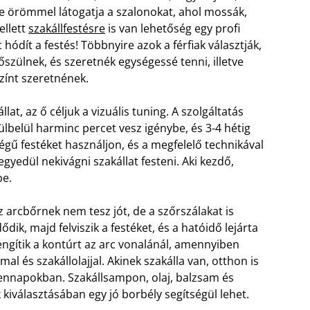
ége örömmel látogatja a szalonokat, ahol mossák,
ellett
szakállfestésre
is van lehetőség egy profi
ódít a festés! Többnyire azok a férfiak választják,
szülnek, és szeretnék egységessé tenni, illetve
zínt szeretnének.
llat, az ő céljuk a vizuális tuning. A szolgáltatás
belül harminc percet vesz igénybe, és 3-4 hétig
égű festéket használjon, és a megfelelő technikával
yedül nekivágni szakállat festeni. Aki kezdő,
be.
arcbőrnek nem tesz jót, de a szőrszálakat is
ődik, majd felviszik a festéket, és a hatóidő lejárta
yengítik a kontúrt az arc vonalánál, amennyiben
al és szakállolajjal. Akinek szakálla van, otthon is
ennapokban. Szakállsampon, olaj, balzsam és
 kiválasztásában egy jó borbély segítségül lehet.