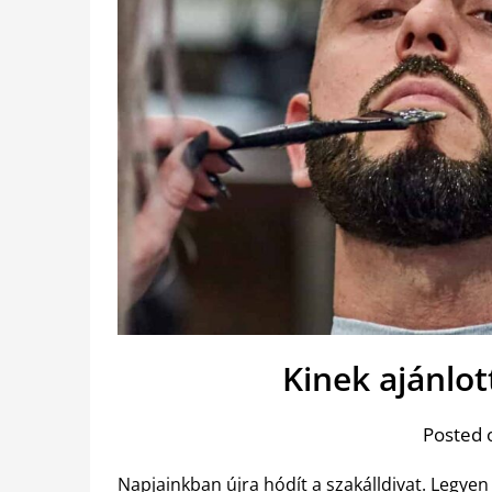
Kinek ajánlot
Posted 
Napjainkban újra hódít a szakálldivat. Legyen 