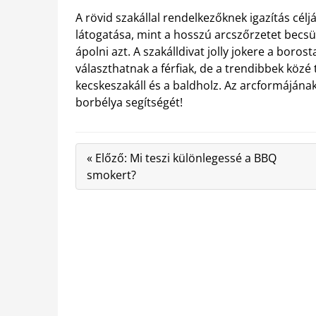
A rövid szakállal rendelkezőknek igazítás cél
látogatása, mint a hosszú arcszőrzetet becsü
ápolni azt. A szakálldivat jolly jokere a bor
választhatnak a férfiak, de a trendibbek közé t
kecskeszakáll és a baldholz. Az arcformájának
borbélya segítségét!
« Előző: Mi teszi különlegessé a BBQ
smokert?