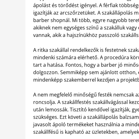
ápolást és törődést igényel. A férfiak többs
igazítják az arcszőrzetüket. A szakállápolás m
barber shopnál. Mi több, egyre nagyobb teret h
akiknek nem egységes színű a szakálluk vagy ő
vannak, akik a hajszínükhöz passzoló szakálls
A ritka szakállal rendelkezők is festetnek szaká
mindenki számára elérhető. A procedúra körül
tart a hatása. Fontos, hogy a barber jó minős
dolgozzon. Semmiképp sem ajánlott otthon, eg
mindenképp szakemberrel kezdjen a projekt
A nem megfelelő minőségű festék nemcsak az 
roncsolja. A szakállfestés szakállvágással kezd
után lemossák. Tisztító kendővel igazítják, g
szükséges. Ezt követi a szakállápolás balzsamm
javasolt ápoló termékeket használnia a mind
szakállfésű is kapható az üzletekben, amelyek