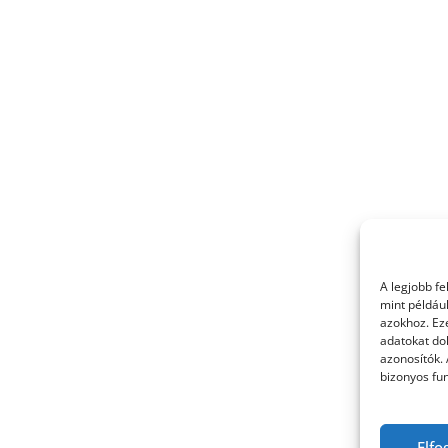
A legjobb f
mint példáu
azokhoz. Ez
adatokat dol
azonosítók.
bizonyos fun
Elfo