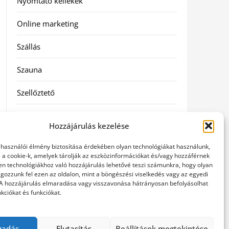
Nyomtató kellékek
Online marketing
Szállás
Szauna
Szellőztető
Szolgáltatás
Hozzájárulás kezelése
Táskák
elhasználói élmény biztosítása érdekében olyan technológiákat használunk,
l a cookie-k, amelyek tárolják az eszközinformációkat és/vagy hozzáférnek
Utazás
en technológiákhoz való hozzájárulás lehetővé teszi számunkra, hogy olyan
gozzunk fel ezen az oldalon, mint a böngészési viselkedés vagy az egyedi
 A hozzájárulás elmaradása vagy visszavonása hátrányosan befolyásolhat
Vásárlás
kciókat és funkciókat.
Webáruházak
gadás
Elutasítás
Beállítások megtekintése