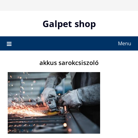
Skip
to
content
Galpet shop
Menu
akkus sarokcsiszoló