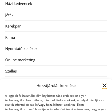
Házi kedvencek
Játék
Kerékpár
Klíma
Nyomtató kellékek
Online marketing
Szállás
Szauna
Hozzájárulás kezelése
Szellőztető
A legjobb felhasználói élmény biztosítása érdekében olyan
technológiákat használunk, mint például a cookie-k, amelyek tárolják az
Szolgáltatás
eszközinformációkat és/vagy hozzáférnek azokhoz. Ezen
technológiákhoz való hozzájárulás lehetővé teszi számunkra, hogy olyan