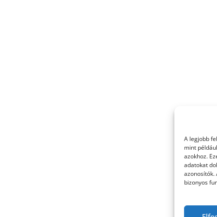
A legjobb f
mint példáu
azokhoz. Ez
adatokat dol
azonosítók.
bizonyos fun
Elfo