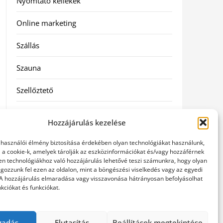
Nyomtató kellékek
Online marketing
Szállás
Szauna
Szellőztető
Szolgáltatás
Hozzájárulás kezelése
Táskák
elhasználói élmény biztosítása érdekében olyan technológiákat használunk,
l a cookie-k, amelyek tárolják az eszközinformációkat és/vagy hozzáférnek
Utazás
en technológiákhoz való hozzájárulás lehetővé teszi számunkra, hogy olyan
gozzunk fel ezen az oldalon, mint a böngészési viselkedés vagy az egyedi
 A hozzájárulás elmaradása vagy visszavonása hátrányosan befolyásolhat
Vásárlás
kciókat és funkciókat.
Webáruházak
gadás
Elutasítás
Beállítások megtekintése